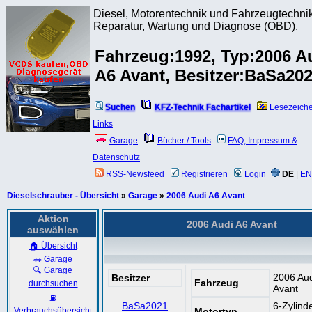
Diesel, Motorentechnik und Fahrzeugtechnik
Reparatur, Wartung und Diagnose (OBD).
Fahrzeug:1992, Typ:2006 A
A6 Avant, Besitzer:BaSa20
Suchen
KFZ-Technik Fachartikel
Lesezeich
Links
Garage
Bücher / Tools
FAQ, Impressum &
Datenschutz
RSS-Newsfeed
Registrieren
Login
DE
|
EN
Dieselschrauber - Übersicht
»
Garage
»
2006 Audi A6 Avant
Aktion
2006 Audi A6 Avant
auswählen
🏠 Übersicht
🚗 Garage
🔍 Garage
2006 Aud
Besitzer
Fahrzeug
durchsuchen
Avant
⛽
BaSa2021
6-Zylind
Verbrauchsübersicht
Motortyp