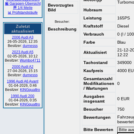
Turbomo
🏪 Garagen-Übersicht
Bevorzugtes
🏁 1/4 Meile
Bild
Hubraum
📊 Prüfstandsläufe
Leistung
165PS
Besucher:
Kraftstoff
Diesel
Zuletzt
Beschreibung
aktualisiert
Verbrauch
0 (l / 100
2006 Audi A3
26-05-2026, 12:35
Farbe
Blau
Besitzer:
durnesss
21-12-2
2023 Audi A5
Aktualisiert
12:22
02-05-2026, 10:12
Besitzer:
Wumbo4711
Tachostand
349000
2000 Audi A2
Kaufpreis
4000 E
27-04-2026, 15:15
Besitzer:
durnesss
Gesamtanzahl
1996 Audi A6 Avant
Modifikationen
0
01-04-2026, 0:46
/ Wartungen
Besitzer:
KINGquattro
1990 Audi 200
Ausgaben
0 EUR
01-04-2026, 0:35
insgesamt
Besitzer:
KINGquattro
Besucher
750
Fahrzeug
Bewertungen
bewertet
Bitte Bewerten