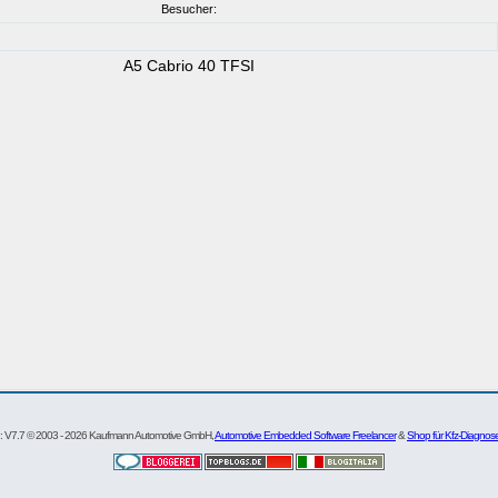
Besucher:
A5 Cabrio 40 TFSI
re: V7.7 © 2003 - 2026 Kaufmann Automotive GmbH,
Automotive Embedded Software Freelancer
&
Shop für Kfz-Diagnos