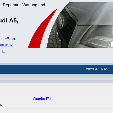
. Reparatur, Wartung und
udi A5,
en
Links
tenschutz
|
IT
2023 Audi A5
Wumbo4711
ld