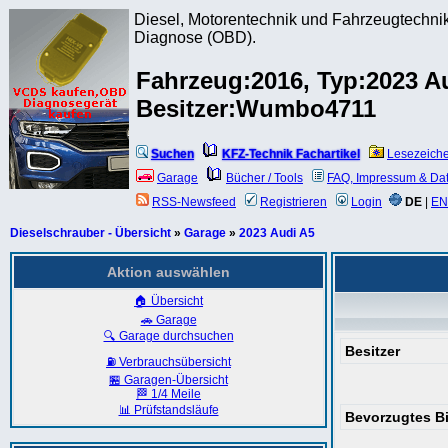
Diesel, Motorentechnik und Fahrzeugtechnik
Diagnose (OBD).
Fahrzeug:2016, Typ:2023 A
Besitzer:Wumbo4711
Suchen
KFZ-Technik Fachartikel
Lesezeich
Garage
Bücher / Tools
FAQ, Impressum & Da
RSS-Newsfeed
Registrieren
Login
DE
|
EN
Dieselschrauber - Übersicht
»
Garage
»
2023 Audi A5
Aktion auswählen
🏠 Übersicht
🚗 Garage
🔍 Garage durchsuchen
Besitzer
⛽ Verbrauchsübersicht
🏪 Garagen-Übersicht
🏁 1/4 Meile
📊 Prüfstandsläufe
Bevorzugtes Bi