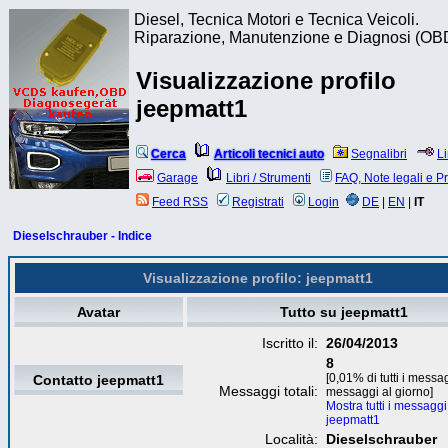
Diesel, Tecnica Motori e Tecnica Veicoli.
Riparazione, Manutenzione e Diagnosi (OB
Visualizzazione profilo
jeepmatt1
Cerca
Articoli tecnici auto
Segnalibri
L
Garage
Libri / Strumenti
FAQ, Note legali e P
Feed RSS
Registrati
Login
DE
|
EN
|
IT
Dieselschrauber - Indice
Visualizzazione profilo: jeepmatt1
Avatar
Tutto su jeepmatt1
Iscritto il:
26/04/2013
8
[0,01% di tutti i messa
Contatto jeepmatt1
Messaggi totali:
messaggi al giorno]
Mostra tutti i messaggi
jeepmatt1
Località:
Dieselschrauber