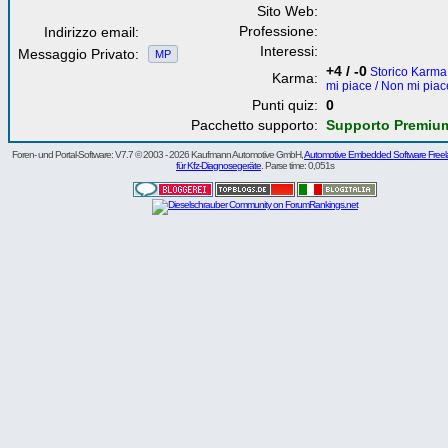
Sito Web:
Professione:
Indirizzo email:
Interessi:
Messaggio Privato:
MP
+4 / -0
Storico Karma 
Karma:
mi piace / Non mi piac
Punti quiz:
0
Pacchetto supporto:
Supporto Premiu
Foren- und Portal-Software: V7.7 © 2003 - 2026 Kaufmann Automotive GmbH,
Automotive Embedded Software Freel
für Kfz-Diagnosegeräte
. Parse time: 0,051s