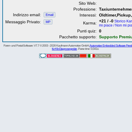
Sito Web:
Professione:
Taxiunternehme
Indirizzo email:
Interessi:
Oldtimer,Pickup
Email
+21 / -0
Storico Ka
Messaggio Privato:
MP
Karma:
mi piace / Non mi pi
Punti quiz:
0
Pacchetto supporto:
Supporto Premi
Foren- und Portal-Software: V7.7 © 2003 - 2026 Kaufmann Automotive GmbH,
Automotive Embedded Software Freel
für Kfz-Diagnosegeräte
. Parse time: 0,041s