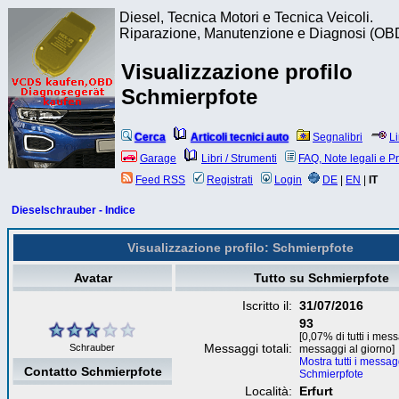
Diesel, Tecnica Motori e Tecnica Veicoli.
Riparazione, Manutenzione e Diagnosi (OB
Visualizzazione profilo
Schmierpfote
Cerca
Articoli tecnici auto
Segnalibri
L
Garage
Libri / Strumenti
FAQ, Note legali e P
Feed RSS
Registrati
Login
DE
|
EN
|
IT
Dieselschrauber - Indice
Visualizzazione profilo: Schmierpfote
Avatar
Tutto su Schmierpfote
Iscritto il:
31/07/2016
93
[0,07% di tutti i mess
Messaggi totali:
Schrauber
messaggi al giorno]
Mostra tutti i messag
Contatto Schmierpfote
Schmierpfote
Località:
Erfurt