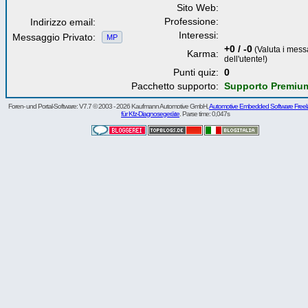
Sito Web:
Professione:
Indirizzo email:
Interessi:
Messaggio Privato:
MP
+0 / -0
(Valuta i mess
Karma:
dell'utente!)
Punti quiz:
0
Pacchetto supporto:
Supporto Premiu
Foren- und Portal-Software: V7.7 © 2003 - 2026 Kaufmann Automotive GmbH,
Automotive Embedded Software Freel
für Kfz-Diagnosegeräte
. Parse time: 0,047s