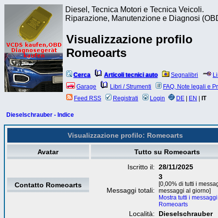
Diesel, Tecnica Motori e Tecnica Veicoli.
Riparazione, Manutenzione e Diagnosi (OB
Visualizzazione profilo
Romeoarts
Cerca
Articoli tecnici auto
Segnalibri
L
Garage
Libri / Strumenti
FAQ, Note legali e P
Feed RSS
Registrati
Login
DE
|
EN
|
IT
Dieselschrauber - Indice
Visualizzazione profilo: Romeoarts
Avatar
Tutto su Romeoarts
Iscritto il:
28/11/2025
3
[0,00% di tutti i messa
Contatto Romeoarts
Messaggi totali:
messaggi al giorno]
Mostra tutti i messaggi
Romeoarts
Località:
Dieselschrauber