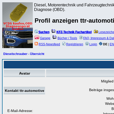
Diesel, Motorentechnik und Fahrzeugtechnik
Diagnose (OBD).
Profil anzeigen ttr-automot
Suchen
KFZ-Technik Fachartikel
Lesezeich
Garage
Bücher / Tools
FAQ, Impressum & Da
RSS-Newsfeed
Registrieren
Login
DE
|
EN
Dieselschrauber - Übersicht
Avatar
Mitglied
Beiträge insge
Kontakt ttr-automotive
Woh
Webs
B
E-Mail-Adresse:
Intere