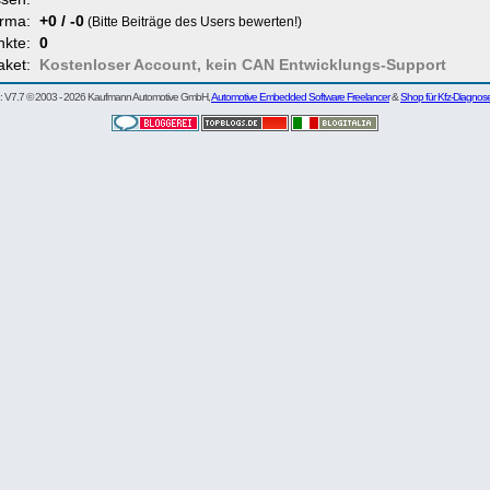
rma:
+0 / -0
(Bitte Beiträge des Users bewerten!)
nkte:
0
aket:
Kostenloser Account, kein CAN Entwicklungs-Support
re: V7.7 © 2003 - 2026 Kaufmann Automotive GmbH,
Automotive Embedded Software Freelancer
&
Shop für Kfz-Diagnos