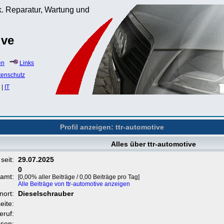
. Reparatur, Wartung und
ive
en
Links
tenschutz
|
IT
Profil anzeigen: ttr-automotive
Alles über ttr-automotive
 seit:
29.07.2025
0
samt:
[0,00% aller Beiträge / 0,00 Beiträge pro Tag]
Alle Beiträge von ttr-automotive anzeigen
nort:
Dieselschrauber
eite:
eruf:
ssen: