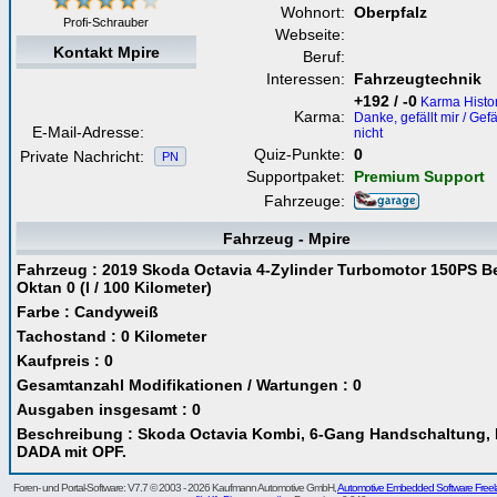
Wohnort:
Oberpfalz
Profi-Schrauber
Webseite:
Kontakt Mpire
Beruf:
Interessen:
Fahrzeugtechnik
+192 / -0
Karma Histor
Karma:
Danke, gefällt mir / Gefä
E-Mail-Adresse:
nicht
Quiz-Punkte:
0
Private Nachricht:
PN
Supportpaket:
Premium Support
Fahrzeuge:
Fahrzeug - Mpire
Fahrzeug : 2019 Skoda Octavia 4-Zylinder Turbomotor 150PS B
Oktan 0 (l / 100 Kilometer)
Farbe : Candyweiß
Tachostand : 0 Kilometer
Kaufpreis : 0
Gesamtanzahl Modifikationen / Wartungen : 0
Ausgaben insgesamt : 0
Beschreibung : Skoda Octavia Kombi, 6-Gang Handschaltung,
DADA mit OPF.
Foren- und Portal-Software: V7.7 © 2003 - 2026 Kaufmann Automotive GmbH,
Automotive Embedded Software Freel