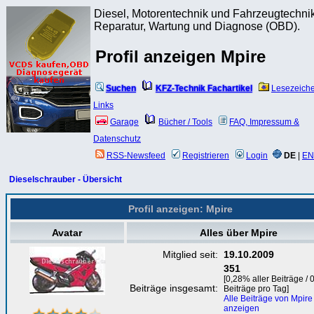
Diesel, Motorentechnik und Fahrzeugtechnik
Reparatur, Wartung und Diagnose (OBD).
Profil anzeigen Mpire
Suchen
KFZ-Technik Fachartikel
Lesezeich
Links
Garage
Bücher / Tools
FAQ, Impressum &
Datenschutz
RSS-Newsfeed
Registrieren
Login
DE
|
EN
Dieselschrauber - Übersicht
Profil anzeigen: Mpire
Avatar
Alles über Mpire
Mitglied seit:
19.10.2009
351
[0,28% aller Beiträge / 
Beiträge insgesamt:
Beiträge pro Tag]
Alle Beiträge von Mpire
anzeigen