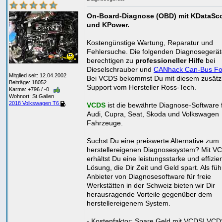
On-Board-Diagnose (OBD) mit KDataSc
und KPower.
Kostengünstige Wartung, Reparatur und
Fehlersuche. Die folgenden Diagnosegerä
berechtigen zu
professioneller Hilfe
bei
Dieselschrauber und
CANhack Can-Bus F
Mitglied seit: 12.04.2002
Bei VCDS bekommst Du mit diesem zusätzl
Beiträge: 18052
Support vom Hersteller Ross-Tech.
Karma: +796 / -0
Wohnort: St.Gallen
2018 Volkswagen T6
VCDS
ist die bewährte Diagnose-Software f
Audi, Cupra, Seat, Skoda und Volkswagen
Fahrzeuge.
Suchst Du eine preiswerte Alternative zum
herstellereigenen Diagnosesystem? Mit V
erhältst Du eine leistungsstarke und effizie
Lösung, die Dir Zeit und Geld spart. Als fü
Anbieter von Diagnosesoftware für freie
Werkstätten in der Schweiz bieten wir Dir
herausragende Vorteile gegenüber dem
herstellereigenem System.
- Kostenfaktor: Spare Geld mit VCDS! VCDS