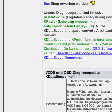
Bus
Shop erworben werden.
Unsere Diagnosegeräte sind inklusive
KDataScope
(Logdateien analysieren) un
KPower (Leistung messen mit
aufgezeichnetem Fahrzyklus)
. Nutze
KDataScope und spare wertvolle Arbeitszei
Nerven!
KDataScope und KPower funktionieren au
problemlos mit jeder anderen VCDS (VAG
Distribution, Du kannst unsere
OBD-Softwa
kaufen.
Du willst KDataScope gratis testen
KDataScope Demoversion!
VCDS und OBD-Diagnosegeräte -
KDataScope.mp4
KDataScope Software zur Log-
Anzeige und Auswertung.
Manche Fehlerursachen lassen s
nur durch Messfahrten mit
aufgezeichneten Messwerten fin
Mit unseren Diagnoseprogramm
Beschreibung:
VCDS und KOBD2Check kannst
Messwerte aufzeichnen und spät