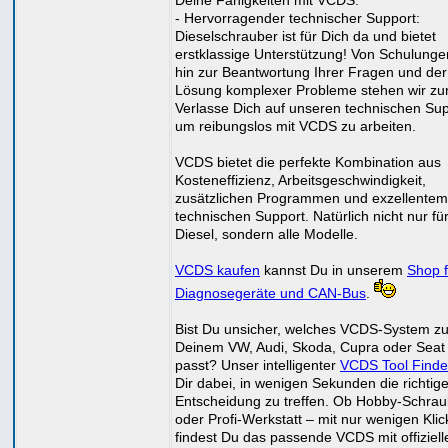
Deine Fähigkeiten mit VCDS.
- Hervorragender technischer Support:
Dieselschrauber ist für Dich da und bietet
erstklassige Unterstützung! Von Schulunge
hin zur Beantwortung Ihrer Fragen und der
Lösung komplexer Probleme stehen wir zur
Verlasse Dich auf unseren technischen Sup
um reibungslos mit VCDS zu arbeiten.
VCDS bietet die perfekte Kombination aus
Kosteneffizienz, Arbeitsgeschwindigkeit,
zusätzlichen Programmen und exzellentem
technischen Support. Natürlich nicht nur fü
Diesel, sondern alle Modelle.
VCDS kaufen
kannst Du in unserem
Shop f
Diagnosegeräte und CAN-Bus
.
Bist Du unsicher, welches VCDS-System z
Deinem VW, Audi, Skoda, Cupra oder Seat
passt? Unser intelligenter
VCDS Tool Finde
Dir dabei, in wenigen Sekunden die richtig
Entscheidung zu treffen. Ob Hobby-Schrau
oder Profi-Werkstatt – mit nur wenigen Klic
findest Du das passende VCDS mit offiziell