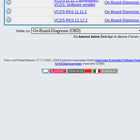
VCDS 11.11.5 abgelaufen,
On-Board-Diagnose
VCDS: Software veraltet
VCDS-RKS 11.11.2
On-Board-Diagnose
VCDS-RKS 12.12.2
On-Board-Diagnose
Gehe zu:
Du
kannst keine
Beiträge in dieses Forum 
Foren- und Portal-Software: V7.7 © 2003 - 2026 Kaufmann Automotive GmbH,
Automotive Embedded Software Freel
für Kfz-Diagnosegeräte
. Parse time: 0,086s