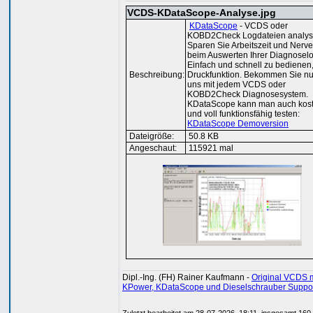
VCDS-KDataScope-Analyse.jpg
KDataScope
- VCDS oder
KOBD2Check Logdateien analysi
Sparen Sie Arbeitszeit und Nerv
beim Auswerten Ihrer Diagnoselo
Einfach und schnell zu bedienen
Beschreibung:
Druckfunktion. Bekommen Sie nu
uns mit jedem VCDS oder
KOBD2Check Diagnosesystem.
KDataScope kann man auch kost
und voll funktionsfähig testen:
KDataScope Demoversion
Dateigröße:
50.8 KB
Angeschaut:
115921 mal
Dipl.-Ing. (FH) Rainer Kaufmann -
Original VCDS m
KPower, KDataScope und Dieselschrauber Suppo