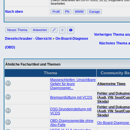
Zuletzt bearbeitet am 28-07-2026, 18:11, insgesamt 160
bearbeitet.
Nach oben
Profil
PN
WWW
Garage
Neues Thema
Antworten
🔗
⭐
🖨
Vorheriges Thema an
Dieselschrauber - Übersicht
»
On-Board-Diagnose
Nächstes Thema a
(OBD)
Ähnliche Fachartikel und Themen
Thema
Community Be
Masseschleifen: Unsichtbare
Gefahr für teure
Allgemeine Tipps
Diagnoseger...
Fehler und Dokumen
Bremsentlüftung mit VCDS
(Audi, VW, Seat/Cup
Skoda)
Fehler und Dokumen
DSG Grundeinstellung mit
(Audi, VW, Seat/Cup
VCDS
Skoda)
OBD-Diagnosegeräte ohne
On-Board-Diagnose
Abo-Falle