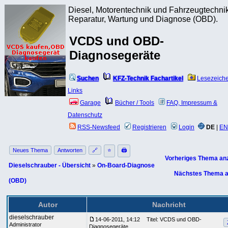
Diesel, Motorentechnik und Fahrzeugtechnik
Reparatur, Wartung und Diagnose (OBD).
VCDS und OBD-
Diagnosegeräte
Suchen
KFZ-Technik Fachartikel
Lesezeich
Links
Garage
Bücher / Tools
FAQ, Impressum &
Datenschutz
RSS-Newsfeed
Registrieren
Login
DE
|
EN
Neues Thema
Antworten
🔗
⭐
🖨
Vorheriges Thema an
Dieselschrauber - Übersicht
»
On-Board-Diagnose
Nächstes Thema a
(OBD)
Autor
Nachricht
dieselschrauber
14-06-2011, 14:12
Titel: VCDS und OBD-
Administrator
Diagnosegeräte