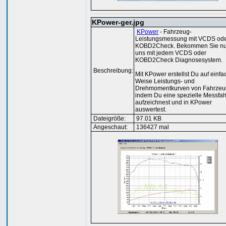
KPower-ger.jpg
KPower
- Fahrzeug-
Leistungsmessung mit VCDS od
KOBD2Check. Bekommen Sie nu
uns mit jedem VCDS oder
KOBD2Check Diagnosesystem.
Beschreibung:
Mit KPower erstellst Du auf einfa
Weise Leistungs- und
Drehmomentkurven von Fahrzeu
indem Du eine spezielle Messfah
aufzeichnest und in KPower
auswertest.
Dateigröße:
97.01 KB
Angeschaut:
136427 mal