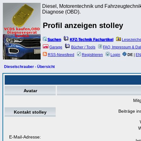
Diesel, Motorentechnik und Fahrzeugtechnik
Diagnose (OBD).
Profil anzeigen stolley
Suchen
KFZ-Technik Fachartikel
Lesezeich
Garage
Bücher / Tools
FAQ, Impressum & Da
RSS-Newsfeed
Registrieren
Login
DE
|
EN
Dieselschrauber - Übersicht
Avatar
Mitg
Beiträge i
Kontakt stolley
W
E-Mail-Adresse:
In