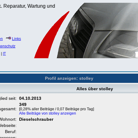
. Reparatur, Wartung und
en
Links
tenschutz
|
IT
Profil anzeigen: stolley
Alles über stolley
lied seit:
04.10.2013
349
nsgesamt:
[0,28% aller Beiträge / 0,07 Beiträge pro Tag]
Alle Beiträge von stolley anzeigen
Wohnort:
Dieselschrauber
ebseite:
Beruf:
teressen: