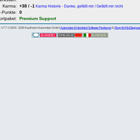
Karma:
+38 / -1
Karma Historie - Danke, gefällt mir / Gefällt mir nicht
z-Punkte:
0
ortpaket:
Premium Support
re: V7.7 © 2003 - 2026 Kaufmann Automotive GmbH,
Automotive Embedded Software Freelancer
&
Shop für Kfz-Diagnos