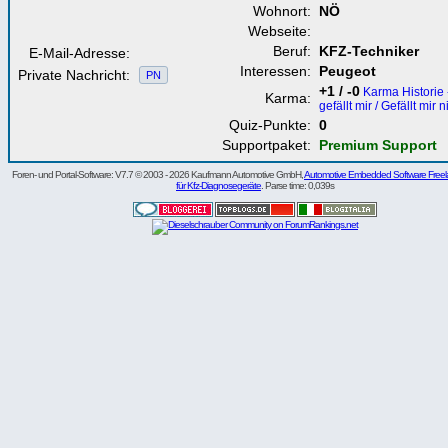
Wohnort:
NÖ
Webseite:
Beruf:
KFZ-Techniker
E-Mail-Adresse:
Interessen:
Peugeot
Private Nachricht:
PN
+1 / -0
Karma Historie 
Karma:
gefällt mir / Gefällt mir n
Quiz-Punkte:
0
Supportpaket:
Premium Support
Foren- und Portal-Software: V7.7 © 2003 - 2026 Kaufmann Automotive GmbH,
Automotive Embedded Software Freel
für Kfz-Diagnosegeräte
. Parse time: 0,039s