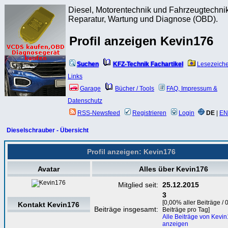
Diesel, Motorentechnik und Fahrzeugtechnik
Reparatur, Wartung und Diagnose (OBD).
Profil anzeigen Kevin176
Suchen
KFZ-Technik Fachartikel
Lesezeich
Links
Garage
Bücher / Tools
FAQ, Impressum &
Datenschutz
RSS-Newsfeed
Registrieren
Login
DE
|
EN
Dieselschrauber - Übersicht
Profil anzeigen: Kevin176
Avatar
Alles über Kevin176
Mitglied seit:
25.12.2015
3
[0,00% aller Beiträge / 
Kontakt Kevin176
Beiträge insgesamt:
Beiträge pro Tag]
Alle Beiträge von Kevi
anzeigen