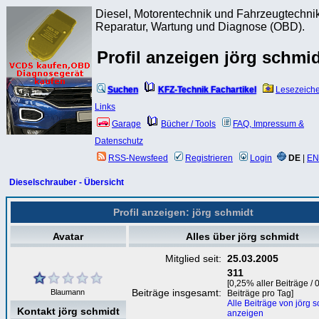
Diesel, Motorentechnik und Fahrzeugtechnik
Reparatur, Wartung und Diagnose (OBD).
Profil anzeigen jörg schmi
Suchen
KFZ-Technik Fachartikel
Lesezeich
Links
Garage
Bücher / Tools
FAQ, Impressum &
Datenschutz
RSS-Newsfeed
Registrieren
Login
DE
|
EN
Dieselschrauber - Übersicht
Profil anzeigen: jörg schmidt
Avatar
Alles über jörg schmidt
Mitglied seit:
25.03.2005
311
[0,25% aller Beiträge / 
Beiträge insgesamt:
Blaumann
Beiträge pro Tag]
Alle Beiträge von jörg 
Kontakt jörg schmidt
anzeigen