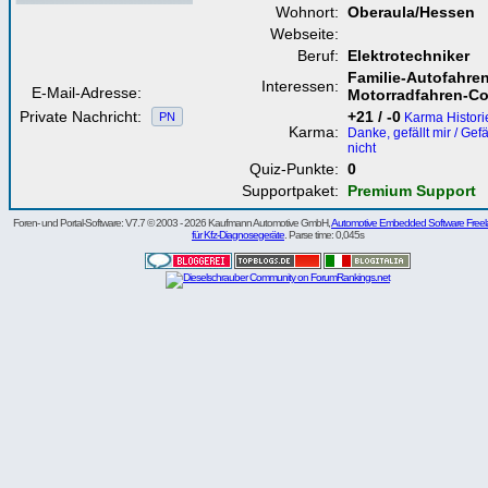
Wohnort:
Oberaula/Hessen
Webseite:
Beruf:
Elektrotechniker
Familie-Autofahren
Interessen:
E-Mail-Adresse:
Motorradfahren-C
Private Nachricht:
+21 / -0
PN
Karma Historie
Karma:
Danke, gefällt mir / Gefä
nicht
Quiz-Punkte:
0
Supportpaket:
Premium Support
Foren- und Portal-Software: V7.7 © 2003 - 2026 Kaufmann Automotive GmbH,
Automotive Embedded Software Freel
für Kfz-Diagnosegeräte
. Parse time: 0,045s