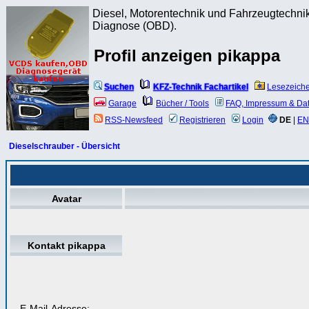
Diesel, Motorentechnik und Fahrzeugtechnik
Diagnose (OBD).
Profil anzeigen pikappa
Suchen
KFZ-Technik Fachartikel
Lesezeich
Garage
Bücher / Tools
FAQ, Impressum & Da
RSS-Newsfeed
Registrieren
Login
DE
|
EN
Dieselschrauber - Übersicht
Avatar
Kontakt pikappa
E-Mail-Adresse: