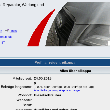
. Reparatur, Wartung und
en
Links
tenschutz
|
IT
Profil anzeigen: pikappa
Alles über pikappa
Mitglied seit:
24.05.2018
0
Beiträge insgesamt:
[0,00% aller Beiträge / 0,00 Beiträge pro Tag]
Alle Beiträge von pikappa anzeigen
Wohnort:
Dieselschrauber
Webseite:
Beruf:
Interessen:
Auto/Motorrad schrauben