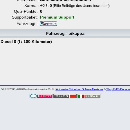
Karma:
+0 / -0
(Bitte Beiträge des Users bewerten!)
Quiz-Punkte:
0
Supportpaket:
Premium Support
Fahrzeuge:
Fahrzeug - pikappa
esel 0 (l / 100 Kilometer)
re: V7.7 © 2003 - 2026 Kaufmann Automotive GmbH,
Automotive Embedded Software Freelancer
&
Shop für Kfz-Diagnos