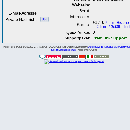
Webseite:
Beruf:
E-Mail-Adresse:
Interessen:
Private Nachricht:
PN
+1 / -0
Karma Historie 
Karma:
gefällt mir / Gefällt mir n
Quiz-Punkte:
0
Supportpaket:
Premium Support
Foren- und Portal-Software: V7.7 © 2003 - 2026 Kaufmann Automotive GmbH,
Automotive Embedded Software Freel
für Kfz-Diagnosegeräte
. Parse time: 0,058s