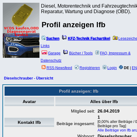
Diesel, Motorentechnik und Fahrzeugtechnik
Reparatur, Wartung und Diagnose (OBD).
Profil anzeigen lfb
Suchen
KFZ-Technik Fachartikel
Lesezeich
Links
Garage
Bücher / Tools
FAQ, Impressum &
Datenschutz
RSS-Newsfeed
Registrieren
Login
DE
|
EN
Dieselschrauber - Übersicht
Profil anzeigen: lfb
Avatar
Alles über lfb
Mitglied seit:
26.04.2019
1
[0,00% aller Beiträge / 
Kontakt lfb
Beiträge insgesamt:
Beiträge pro Tag]
Alle Beiträge von lfb a
Wohnort:
Dieselschrauber