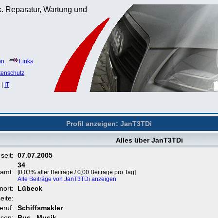
. Reparatur, Wartung und
en
Links
tenschutz
|
IT
Profil anzeigen: JanT3TDi
Alles über JanT3TDi
 seit:
07.07.2005
34
samt:
[0,03% aller Beiträge / 0,00 Beiträge pro Tag]
Alle Beiträge von JanT3TDi anzeigen
nort:
Lübeck
eite:
eruf:
Schiffsmakler
ssen:
Bus , Musik