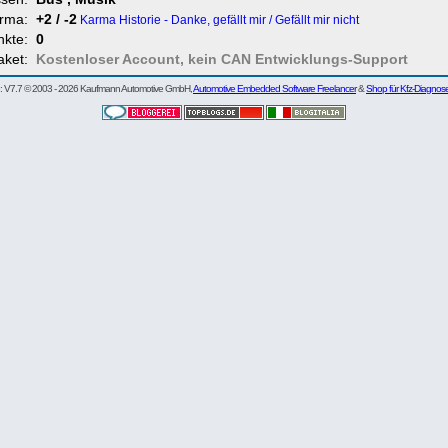
rma:
+2 / -2
Karma Historie - Danke, gefällt mir / Gefällt mir nicht
nkte:
0
aket:
Kostenloser Account, kein CAN Entwicklungs-Support
re: V7.7 © 2003 - 2026 Kaufmann Automotive GmbH,
Automotive Embedded Software Freelancer
&
Shop für Kfz-Diagnos