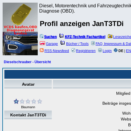
Diesel, Motorentechnik und Fahrzeugtechnik
Diagnose (OBD).
Profil anzeigen JanT3TDi
Suchen
KFZ-Technik Fachartikel
Lesezeich
Garage
Bücher / Tools
FAQ, Impressum & Da
RSS-Newsfeed
Registrieren
Login
DE
|
EN
Dieselschrauber - Übersicht
Avatar
Mitglied
Beiträge insge
Blaumann
Woh
Kontakt JanT3TDi
Webs
B
Intere