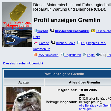
Diesel, Motorentechnik und Fahrzeugtechnik
Reparatur, Wartung und Diagnose (OBD).
Profil anzeigen Gremlin
Suchen
KFZ-Technik Fachartikel
Lesezeich
Links
Garage
Bücher / Tools
FAQ, Impressum &
Datenschutz
RSS-Newsfeed
Registrieren
Login
DE
|
EN
Dieselschrauber - Übersicht
Profil anzeigen: Gremlin
Avatar
Alles über Gremlin
Mitglied seit:
18.08.2005
395
[0,32% aller Beiträge / 
Beiträge insgesamt:
Beiträge pro Tag]
Alle Beiträge von Greml
anzeigen