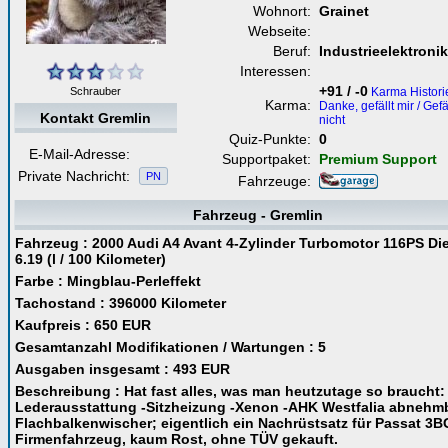
Wohnort:
Grainet
Webseite:
Beruf:
Industrieelektronik
Interessen:
+91 / -0
Schrauber
Karma Historie
Karma:
Danke, gefällt mir / Gefä
Kontakt Gremlin
nicht
Quiz-Punkte:
0
E-Mail-Adresse:
Supportpaket:
Premium Support
Private Nachricht:
PN
Fahrzeuge:
Fahrzeug - Gremlin
Fahrzeug : 2000 Audi A4 Avant 4-Zylinder Turbomotor 116PS Di
6.19 (l / 100 Kilometer)
Farbe : Mingblau-Perleffekt
Tachostand : 396000 Kilometer
Kaufpreis : 650 EUR
Gesamtanzahl Modifikationen / Wartungen : 5
Ausgaben insgesamt : 493 EUR
Beschreibung : Hat fast alles, was man heutzutage so braucht: 
Lederausstattung -Sitzheizung -Xenon -AHK Westfalia abnehmb
Flachbalkenwischer; eigentlich ein Nachrüstsatz für Passat 3
Firmenfahrzeug, kaum Rost, ohne TÜV gekauft.