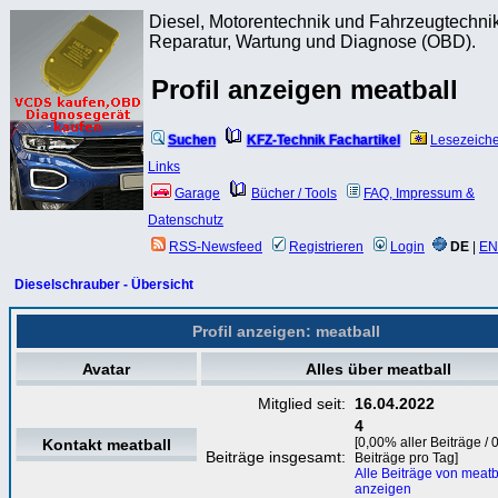
Diesel, Motorentechnik und Fahrzeugtechnik
Reparatur, Wartung und Diagnose (OBD).
Profil anzeigen meatball
Suchen
KFZ-Technik Fachartikel
Lesezeich
Links
Garage
Bücher / Tools
FAQ, Impressum &
Datenschutz
RSS-Newsfeed
Registrieren
Login
DE
|
EN
Dieselschrauber - Übersicht
Profil anzeigen: meatball
Avatar
Alles über meatball
Mitglied seit:
16.04.2022
4
[0,00% aller Beiträge / 
Kontakt meatball
Beiträge insgesamt:
Beiträge pro Tag]
Alle Beiträge von meatb
anzeigen