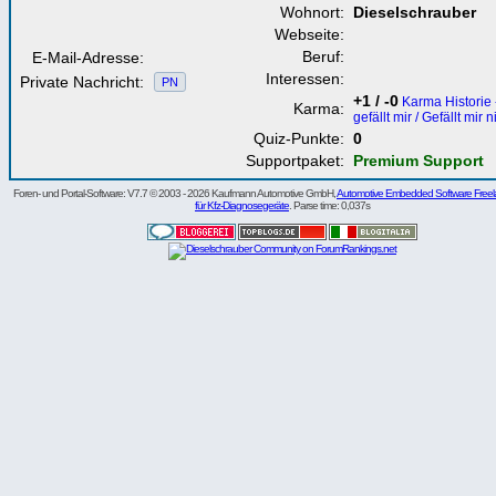
Wohnort:
Dieselschrauber
Webseite:
Beruf:
E-Mail-Adresse:
Interessen:
Private Nachricht:
PN
+1 / -0
Karma Historie 
Karma:
gefällt mir / Gefällt mir n
Quiz-Punkte:
0
Supportpaket:
Premium Support
Foren- und Portal-Software: V7.7 © 2003 - 2026 Kaufmann Automotive GmbH,
Automotive Embedded Software Freel
für Kfz-Diagnosegeräte
. Parse time: 0,037s