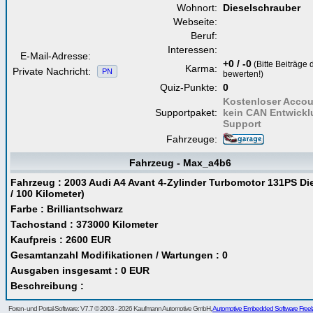
Wohnort:
Dieselschrauber
Webseite:
Beruf:
Interessen:
E-Mail-Adresse:
+0 / -0
(Bitte Beiträge
Karma:
Private Nachricht:
PN
bewerten!)
Quiz-Punkte:
0
Kostenloser Accou
Supportpaket:
kein CAN Entwickl
Support
Fahrzeuge:
Fahrzeug - Max_a4b6
Fahrzeug : 2003 Audi A4 Avant 4-Zylinder Turbomotor 131PS Dies
/ 100 Kilometer)
Farbe : Brilliantschwarz
Tachostand : 373000 Kilometer
Kaufpreis : 2600 EUR
Gesamtanzahl Modifikationen / Wartungen : 0
Ausgaben insgesamt : 0 EUR
Beschreibung :
Foren- und Portal-Software: V7.7 © 2003 - 2026 Kaufmann Automotive GmbH,
Automotive Embedded Software Freel