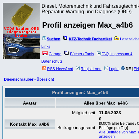
Diesel, Motorentechnik und Fahrzeugtechnik
Reparatur, Wartung und Diagnose (OBD).
Profil anzeigen Max_a4b6
Suchen
KFZ-Technik Fachartikel
Lesezeich
Links
Garage
Bücher / Tools
FAQ, Impressum &
Datenschutz
RSS-Newsfeed
Registrieren
Login
DE
|
EN
Dieselschrauber - Übersicht
Profil anzeigen: Max_a4b6
Avatar
Alles über Max_a4b6
Mitglied seit:
11.05.2023
0
[0,00% aller Beiträge / 
Kontakt Max_a4b6
Beiträge insgesamt:
Beiträge pro Tag]
Alle Beiträge von Max
anzeigen