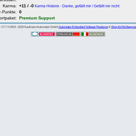
Karma:
+11 / -0
Karma Historie - Danke, gefällt mir / Gefällt mir nicht
z-Punkte:
0
ortpaket:
Premium Support
re: V7.7 © 2003 - 2026 Kaufmann Automotive GmbH,
Automotive Embedded Software Freelancer
&
Shop für Kfz-Diagnos