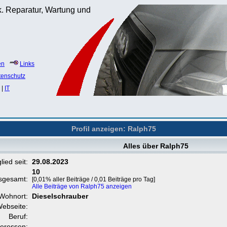
. Reparatur, Wartung und
en
Links
tenschutz
|
IT
Profil anzeigen: Ralph75
Alles über Ralph75
lied seit:
29.08.2023
10
nsgesamt:
[0,01% aller Beiträge / 0,01 Beiträge pro Tag]
Alle Beiträge von Ralph75 anzeigen
Wohnort:
Dieselschrauber
ebseite:
Beruf:
teressen: