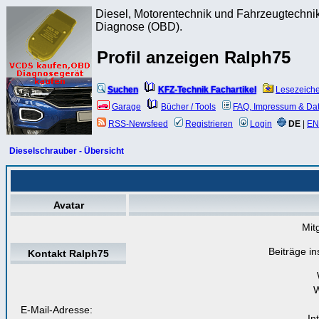
Diesel, Motorentechnik und Fahrzeugtechnik
Diagnose (OBD).
Profil anzeigen Ralph75
Suchen
KFZ-Technik Fachartikel
Lesezeich
Garage
Bücher / Tools
FAQ, Impressum & Da
RSS-Newsfeed
Registrieren
Login
DE
|
EN
Dieselschrauber - Übersicht
Avatar
Mitg
Beiträge i
Kontakt Ralph75
W
E-Mail-Adresse:
In