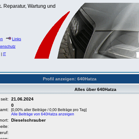
. Reparatur, Wartung und
en
Links
tenschutz
|
IT
Profil anzeigen: 640Hatza
Alles über 640Hatza
 seit:
21.06.2024
0
samt:
[0,00% aller Beiträge / 0,00 Beiträge pro Tag]
Alle Beiträge von 640Hatza anzeigen
nort:
Dieselschrauber
eite:
eruf:
ssen: