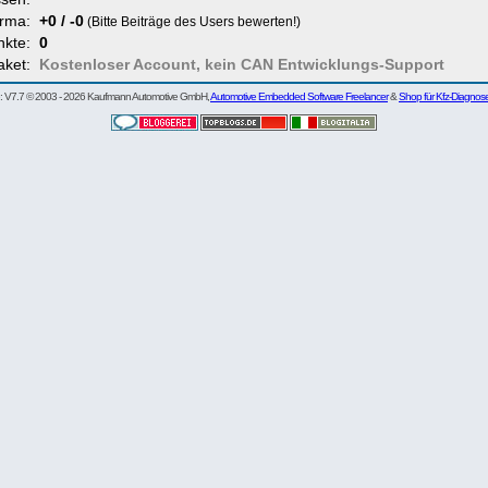
rma:
+0 / -0
(Bitte Beiträge des Users bewerten!)
nkte:
0
aket:
Kostenloser Account, kein CAN Entwicklungs-Support
re: V7.7 © 2003 - 2026 Kaufmann Automotive GmbH,
Automotive Embedded Software Freelancer
&
Shop für Kfz-Diagnos