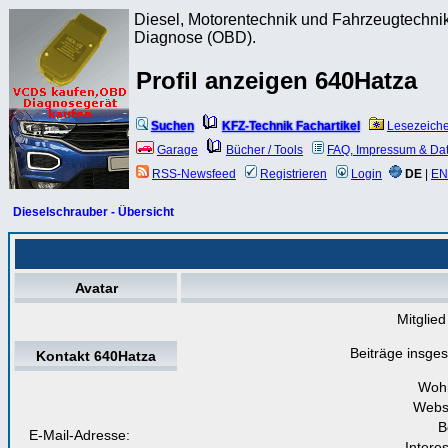
Diesel, Motorentechnik und Fahrzeugtechnik
Diagnose (OBD).
Profil anzeigen 640Hatza
Suchen
KFZ-Technik Fachartikel
Lesezeich
Garage
Bücher / Tools
FAQ, Impressum & Da
RSS-Newsfeed
Registrieren
Login
DE
|
EN
Dieselschrauber - Übersicht
Avatar
Mitglied
Beiträge insge
Kontakt 640Hatza
Woh
Webs
B
E-Mail-Adresse:
Intere