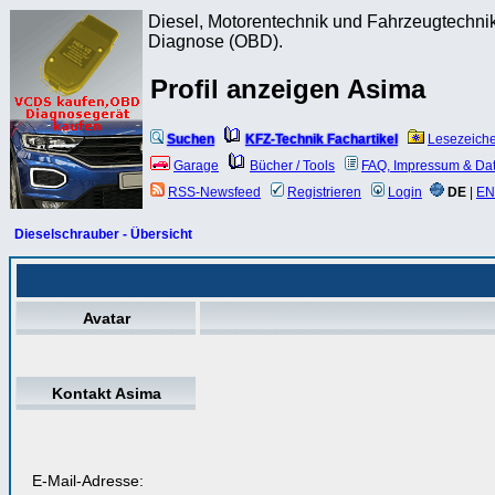
Diesel, Motorentechnik und Fahrzeugtechnik
Diagnose (OBD).
Profil anzeigen Asima
Suchen
KFZ-Technik Fachartikel
Lesezeich
Garage
Bücher / Tools
FAQ, Impressum & Da
RSS-Newsfeed
Registrieren
Login
DE
|
EN
Dieselschrauber - Übersicht
Avatar
Kontakt Asima
E-Mail-Adresse: