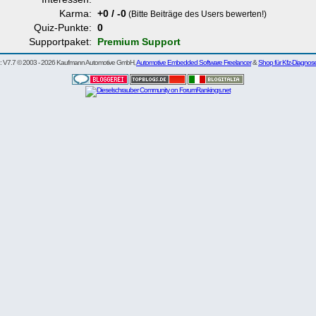
Karma:
+0 / -0
(Bitte Beiträge des Users bewerten!)
Quiz-Punkte:
0
Supportpaket:
Premium Support
re: V7.7 © 2003 - 2026 Kaufmann Automotive GmbH,
Automotive Embedded Software Freelancer
&
Shop für Kfz-Diagnos