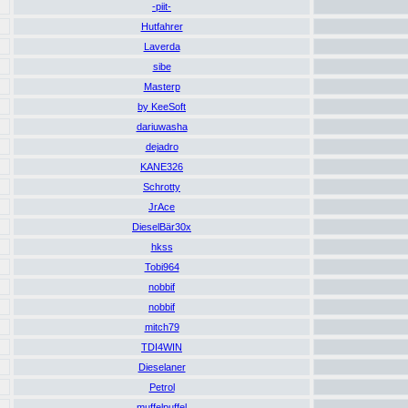
-piit-
Hutfahrer
Laverda
sibe
Masterp
by KeeSoft
dariuwasha
dejadro
KANE326
Schrotty
JrAce
DieselBär30x
hkss
Tobi964
nobbif
nobbif
mitch79
TDI4WIN
Dieselaner
Petrol
muffelpuffel