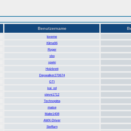
Benutzername
Be
loveme
Klima96
Roger
sbo
speki
Holzbrett
Daywalker270674
GTI
kai_od
steve1712
Technopitta
matse
Malte1408
AWX-Driver
Steffarn