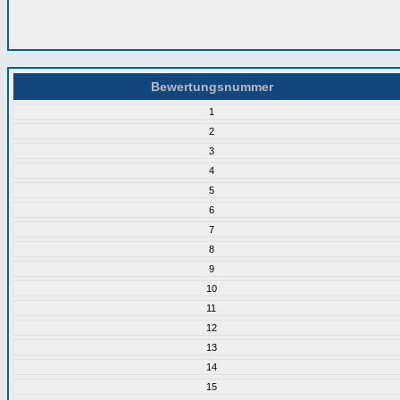
Bewertungsnummer
1
2
3
4
5
6
7
8
9
10
11
12
13
14
15