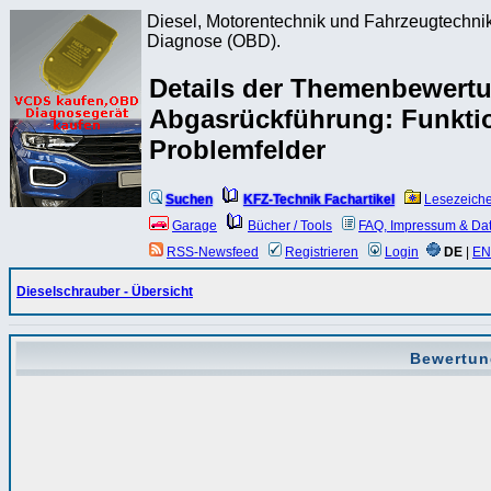
Diesel, Motorentechnik und Fahrzeugtechnik
Diagnose (OBD).
Details der Themenbewert
Abgasrückführung: Funkti
Problemfelder
Suchen
KFZ-Technik Fachartikel
Lesezeich
Garage
Bücher / Tools
FAQ, Impressum & Da
RSS-Newsfeed
Registrieren
Login
DE
|
EN
Dieselschrauber - Übersicht
Bewertun