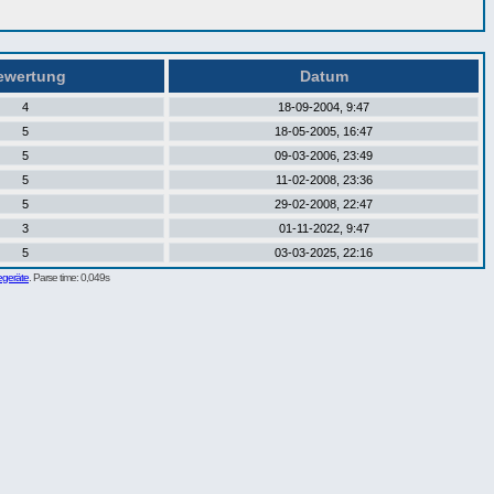
wertung
Datum
4
18-09-2004, 9:47
5
18-05-2005, 16:47
5
09-03-2006, 23:49
5
11-02-2008, 23:36
5
29-02-2008, 22:47
3
01-11-2022, 9:47
5
03-03-2025, 22:16
egeräte
. Parse time: 0,049s