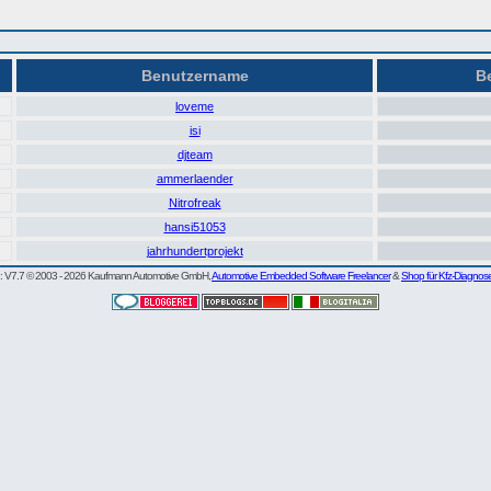
Benutzername
Be
loveme
isi
djteam
ammerlaender
Nitrofreak
hansi51053
jahrhundertprojekt
re: V7.7 © 2003 - 2026 Kaufmann Automotive GmbH,
Automotive Embedded Software Freelancer
&
Shop für Kfz-Diagnos