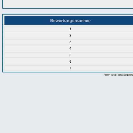
Bewertungsnummer
1
2
3
4
5
6
7
Foren- und Portal-Softwa