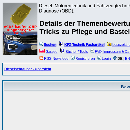
Diesel, Motorentechnik und Fahrzeugtechnik
Diagnose (OBD).
Details der Themenbewert
Tricks zu Pflege und Baste
Suchen
KFZ-Technik Fachartikel
Lesezeich
Garage
Bücher / Tools
FAQ, Impressum & Da
RSS-Newsfeed
Registrieren
Login
DE
|
EN
Dieselschrauber - Übersicht
Bew