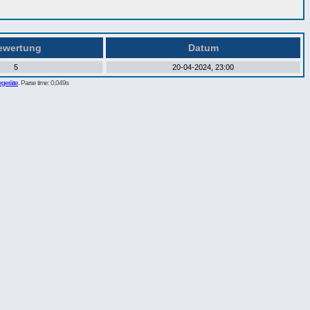
wertung
Datum
5
20-04-2024, 23:00
egeräte
. Parse time: 0,049s