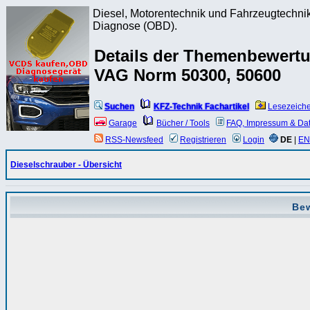
Diesel, Motorentechnik und Fahrzeugtechnik
Diagnose (OBD).
Details der Themenbewertu
VAG Norm 50300, 50600
Suchen
KFZ-Technik Fachartikel
Lesezeich
Garage
Bücher / Tools
FAQ, Impressum & Da
RSS-Newsfeed
Registrieren
Login
DE
|
EN
Dieselschrauber - Übersicht
Be