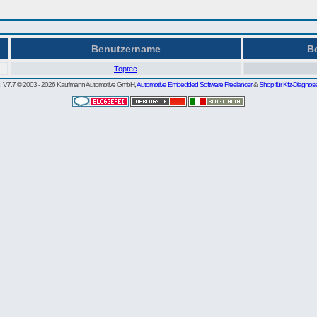
Benutzername
Be
Toptec
re: V7.7 © 2003 - 2026 Kaufmann Automotive GmbH,
Automotive Embedded Software Freelancer
&
Shop für Kfz-Diagnos