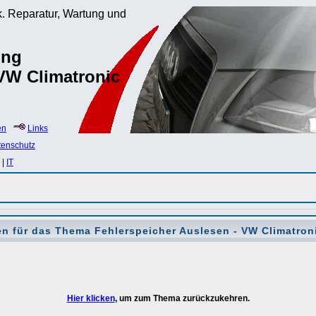
. Reparatur, Wartung und
ung
 VW Climatronic
en
Links
tenschutz
|
IT
n für das Thema
Fehlerspeicher Auslesen - VW Climatron
Hier klicken
, um zum Thema zurückzukehren.