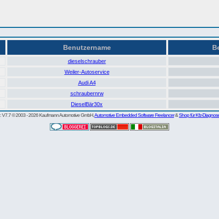
Benutzername
Be
dieselschrauber
Weiler-Autoservice
Audi A4
schraubernrw
DieselBär30x
re: V7.7 © 2003 - 2026 Kaufmann Automotive GmbH,
Automotive Embedded Software Freelancer
&
Shop für Kfz-Diagnos