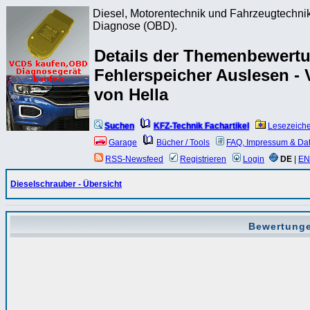
Diesel, Motorentechnik und Fahrzeugtechnik
Diagnose (OBD).
Details der Themenbewert
Fehlerspeicher Auslesen -
von Hella
Suchen
KFZ-Technik Fachartikel
Lesezeich
Garage
Bücher / Tools
FAQ, Impressum & Da
RSS-Newsfeed
Registrieren
Login
DE
|
EN
Dieselschrauber - Übersicht
Bewertunge