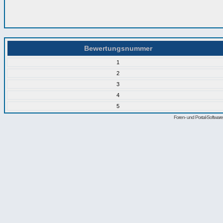
Bewertungsnummer
1
2
3
4
5
Foren- und Portal-Softwa