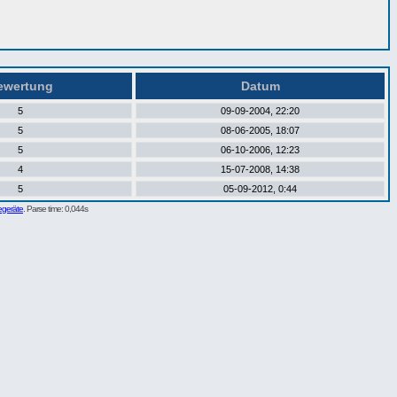
wertung
Datum
5
09-09-2004, 22:20
5
08-06-2005, 18:07
5
06-10-2006, 12:23
4
15-07-2008, 14:38
5
05-09-2012, 0:44
egeräte
. Parse time: 0,044s