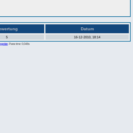
wertung
Datum
5
16-12-2010, 18:14
egeräte
. Parse time: 0,048s