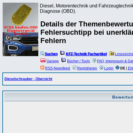
Diesel, Motorentechnik und Fahrzeugtechnik
Diagnose (OBD).
Details der Themenbewert
Fehlersuchtipp bei unerklä
Fehlern
Suchen
KFZ-Technik Fachartikel
Lesezeich
Garage
Bücher / Tools
FAQ, Impressum & Da
RSS-Newsfeed
Registrieren
Login
DE
|
EN
Dieselschrauber - Übersicht
Bewertu