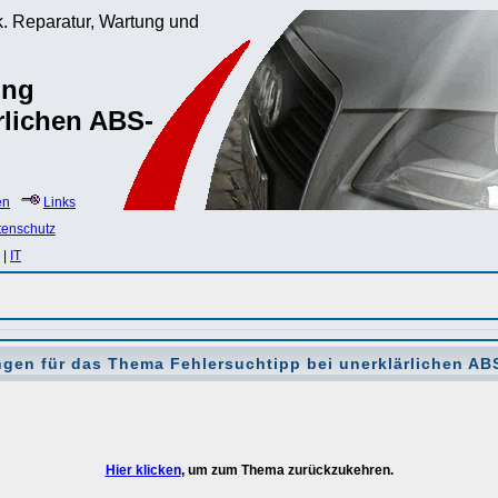
. Reparatur, Wartung und
ung
rlichen ABS-
en
Links
tenschutz
|
IT
ngen für das Thema
Fehlersuchtipp bei unerklärlichen AB
Hier klicken
, um zum Thema zurückzukehren.