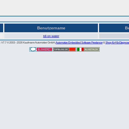
Benutzername
Be
tdi on water
re: V7.7 © 2003 - 2026 Kaufmann Automotive GmbH,
Automotive Embedded Software Freelancer
&
Shop für Kfz-Diagnos