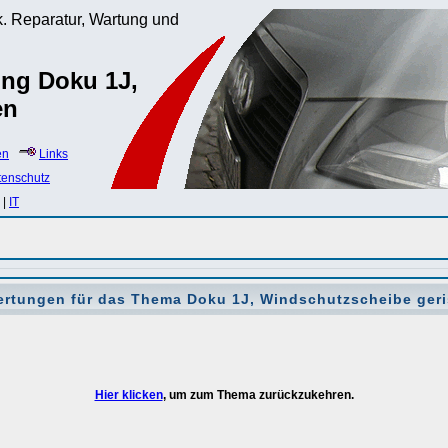
. Reparatur, Wartung und
ung Doku 1J,
en
en
Links
tenschutz
|
IT
rtungen für das Thema
Doku 1J, Windschutzscheibe ger
Hier klicken
, um zum Thema zurückzukehren.