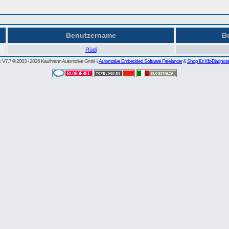
Benutzername
Be
Rüdi
re: V7.7 © 2003 - 2026 Kaufmann Automotive GmbH,
Automotive Embedded Software Freelancer
&
Shop für Kfz-Diagnos