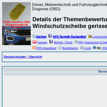
Diesel, Motorentechnik und Fahrzeugtechnik
Diagnose (OBD).
Details der Themenbewert
Windschutzscheibe geriss
Suchen
KFZ-Technik Fachartikel
Lesezeich
Garage
Bücher / Tools
FAQ, Impressum & Da
RSS-Newsfeed
Registrieren
Login
DE
|
EN
Dieselschrauber - Übersicht
Bewe