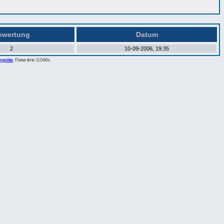
wertung
Datum
2
10-09-2006, 19:35
egeräte
. Parse time: 0,046s