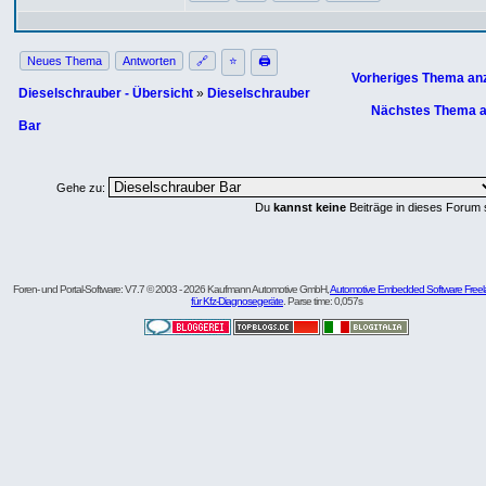
Neues Thema
Antworten
🔗
⭐
🖨
Vorheriges Thema an
Dieselschrauber - Übersicht
»
Dieselschrauber
Nächstes Thema a
Bar
Gehe zu:
Du
kannst keine
Beiträge in dieses Forum 
Foren- und Portal-Software: V7.7 © 2003 - 2026 Kaufmann Automotive GmbH,
Automotive Embedded Software Freel
für Kfz-Diagnosegeräte
. Parse time: 0,057s