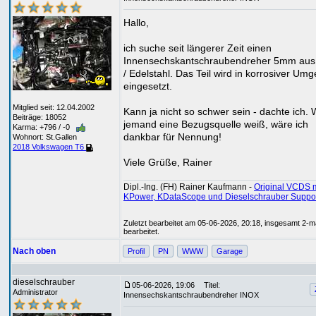
Hallo,
ich suche seit längerer Zeit einen
Innensechskantschraubendreher 5mm au
/ Edelstahl. Das Teil wird in korrosiver Um
eingesetzt.
Mitglied seit: 12.04.2002
Kann ja nicht so schwer sein - dachte ich.
Beiträge: 18052
jemand eine Bezugsquelle weiß, wäre ich
Karma: +796 / -0
dankbar für Nennung!
Wohnort: St.Gallen
2018 Volkswagen T6
Viele Grüße, Rainer
Dipl.-Ing. (FH) Rainer Kaufmann -
Original VCDS m
KPower, KDataScope und Dieselschrauber Suppo
Zuletzt bearbeitet am 05-06-2026, 20:18, insgesamt 2-m
bearbeitet.
Nach oben
Profil
PN
WWW
Garage
dieselschrauber
05-06-2026, 19:06
Titel:
Administrator
Innensechskantschraubendreher INOX