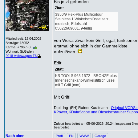
Bis jetzt gefunden:
Zitat:
3950/9 Hex-Plus Multicolour
Stainless 1 Winkelschlüsselsatz,
metrisch, Edelstahl
05022669001, 9-teilig
Mitglied seit: 12.04.2002
von Wera. Zwar kein Griff, egal, funktionier
Beiträge: 18052
erstmal ohne sich in der Gammelkiste
Karma: +796 / -0
aufzulösen.
Wohnort: St.Gallen
2018 Volkswagen T6
Edit:
Zitat:
KS TOOLS 963.1572 - BRONZE plus
Innensechskant-Winkelstiftschlüssel
mit T-Griff (mm)
Mit Griff!
Dipl.-Ing. (FH) Rainer Kaufmann -
Original VCDS m
KPower, KDataScope und Dieselschrauber Suppo
Zuletzt bearbeitet am 05-06-2026, 20:24, insgesamt 3-m
bearbeitet.
Nach oben
Profil
PN
WWW
Garage