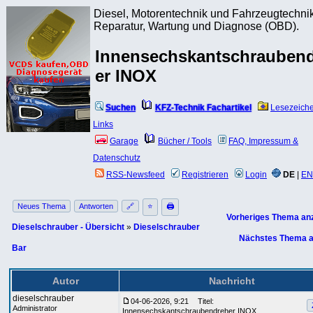
Diesel, Motorentechnik und Fahrzeugtechnik
Reparatur, Wartung und Diagnose (OBD).
Innensechskantschrauben
er INOX
Suchen
KFZ-Technik Fachartikel
Lesezeich
Links
Garage
Bücher / Tools
FAQ, Impressum &
Datenschutz
RSS-Newsfeed
Registrieren
Login
DE
|
EN
Neues Thema
Antworten
🔗
⭐
🖨
Vorheriges Thema an
Dieselschrauber - Übersicht
»
Dieselschrauber
Nächstes Thema a
Bar
Autor
Nachricht
dieselschrauber
04-06-2026, 9:21
Titel:
Administrator
Innensechskantschraubendreher INOX