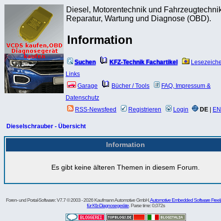
Diesel, Motorentechnik und Fahrzeugtechnik
Reparatur, Wartung und Diagnose (OBD).
Information
Suchen
KFZ-Technik Fachartikel
Lesezeich
Links
Garage
Bücher / Tools
FAQ, Impressum &
Datenschutz
RSS-Newsfeed
Registrieren
Login
DE
|
EN
Dieselschrauber - Übersicht
Information
Es gibt keine älteren Themen in diesem Forum.
Foren- und Portal-Software: V7.7 © 2003 - 2026 Kaufmann Automotive GmbH,
Automotive Embedded Software Freel
für Kfz-Diagnosegeräte
. Parse time: 0,072s