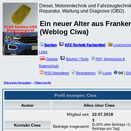
Diesel, Motorentechnik und Fahrzeugtechnik
Reparatur, Wartung und Diagnose (OBD).
Ein neuer Alter aus Franke
(Weblog Ciwa)
Suchen
KFZ-Technik Fachartikel
Lesezeich
Links
Garage
Bücher / Tools
FAQ, Impressum &
Datenschutz
RSS-Newsfeed
Registrieren
Login
DE
|
EN
Dieselschrauber - Übersicht
Profil anzeigen: Ciwa
Avatar
Alles über Ciwa
Mitglied seit:
22.07.2018
3
[0,00% aller Beiträge / 0
Kontakt Ciwa
Beiträge insgesamt:
Beiträge pro Tag]