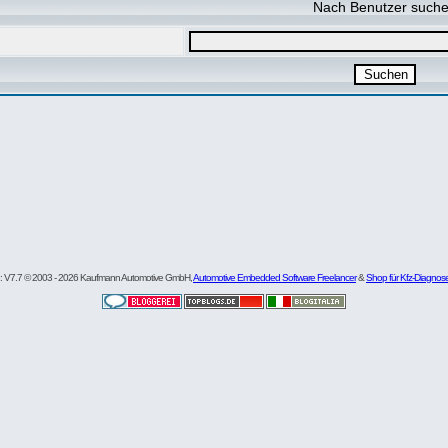
Nach Benutzer such
re: V7.7 © 2003 - 2026 Kaufmann Automotive GmbH,
Automotive Embedded Software Freelancer
&
Shop für Kfz-Diagnos