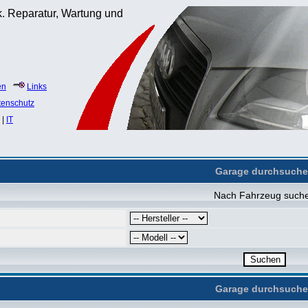
. Reparatur, Wartung und
en
Links
tenschutz
|
IT
Garage durchsuch
Nach Fahrzeug such
Garage durchsuch