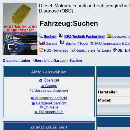
Diesel, Motorentechnik und Fahrzeugtechnik
Diagnose (OBD).
Fahrzeug:Suchen
Suchen
KFZ-Technik Fachartikel
Lesezeich
Garage
Bücher / Tools
FAQ, Impressum & Da
RSS-Newsfeed
Registrieren
Login
DE
|
EN
Dieselschrauber - Übersicht
»
Garage
»
Suchen
Aktion auswählen
🏠 Übersicht
🚗 Garage
🔍 Garage durchsuchen
Hersteller
⛽ Verbrauchsübersicht
Modell
🏪 Garagen-Übersicht
🏁 1/4 Meile
📊 Prüfstandsläufe
Zuletzt aktualisiert