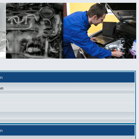
en
en
en