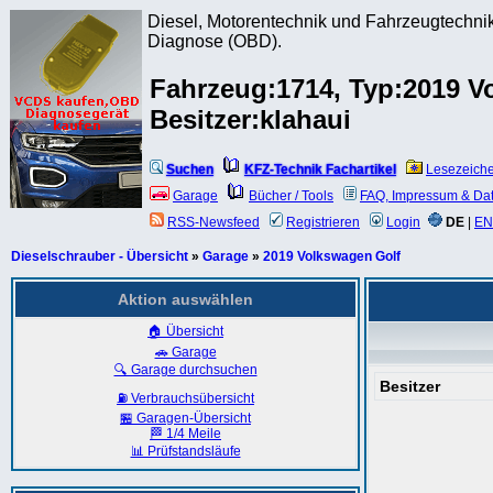
Diesel, Motorentechnik und Fahrzeugtechnik
Diagnose (OBD).
Fahrzeug:1714, Typ:2019 V
Besitzer:klahaui
Suchen
KFZ-Technik Fachartikel
Lesezeich
Garage
Bücher / Tools
FAQ, Impressum & Da
RSS-Newsfeed
Registrieren
Login
DE
|
EN
Dieselschrauber - Übersicht
»
Garage
»
2019 Volkswagen Golf
Aktion auswählen
🏠 Übersicht
🚗 Garage
🔍 Garage durchsuchen
Besitzer
⛽ Verbrauchsübersicht
🏪 Garagen-Übersicht
🏁 1/4 Meile
📊 Prüfstandsläufe