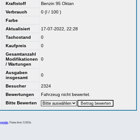
Kraftstoff
Benzin 95 Oktan
Verbrauch
0 (l / 100 )
Farbe
Aktualisiert
17-07-2022, 22:28
Tachostand
0
Kaufpreis
0
Gesamtanzahl
Modifikationen
0
/ Wartungen
Ausgaben
0
insgesamt
Besucher
2324
Bewertungen
Fahrzeug nicht bewertet.
Bitte Bewerten
egeräte
. Parse time: 0,063s