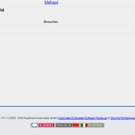
klahaui
ld
Besucher:
re: V7.7 © 2003 - 2026 Kaufmann Automotive GmbH,
Automotive Embedded Software Freelancer
&
Shop für Kfz-Diagnos