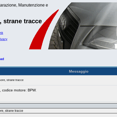
iparazione, Manutenzione e
 strane tracce
ink
rivacy
oad
Messaggio
ore, strane tracce
, codice motore: BPW.
e, strane tracce