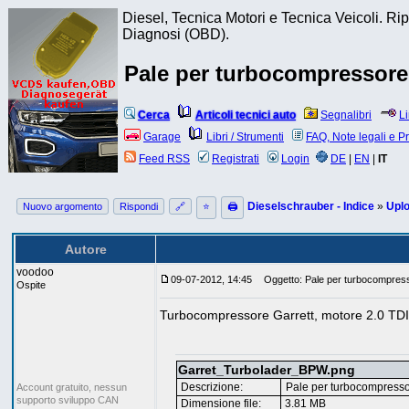
Diesel, Tecnica Motori e Tecnica Veicoli. R
Diagnosi (OBD).
Pale per turbocompressore,
Cerca
Articoli tecnici auto
Segnalibri
L
Garage
Libri / Strumenti
FAQ, Note legali e P
Feed RSS
Registrati
Login
DE
|
EN
|
IT
Dieselschrauber - Indice
»
Upl
Nuovo argomento
Rispondi
🔗
⭐
🖨
Autore
voodoo
09-07-2012, 14:45
Oggetto: Pale per turbocompress
Ospite
Turbocompressore Garrett, motore 2.0 TDI
Garret_Turbolader_BPW.png
Descrizione:
Pale per turbocompressor
Account gratuito, nessun
supporto sviluppo CAN
Dimensione file:
3.81 MB