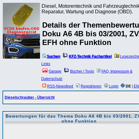
Diesel, Motorentechnik und Fahrzeugtechnik
Reparatur, Wartung und Diagnose (OBD).
Details der Themenbewert
Doku A6 4B bis 03/2001, ZV
EFH ohne Funktion
Suchen
KFZ-Technik Fachartikel
Lesezeich
Links
Garage
Bücher / Tools
FAQ, Impressum &
Datenschutz
RSS-Newsfeed
Registrieren
Login
DE
|
EN
Dieselschrauber - Übersicht
Bewertungen für das Thema
Doku A6 4B bis 03/2001, Z
ohne Funktion