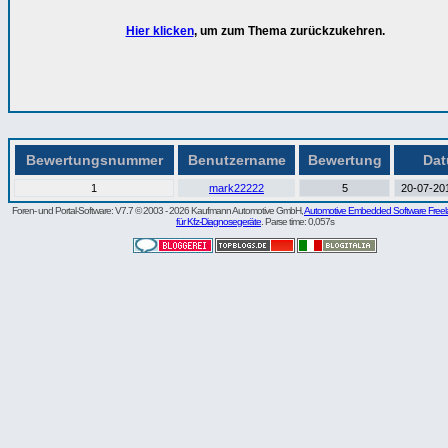
Hier klicken
, um zum Thema zurückzukehren.
Bewertungsnummer
Benutzername
Bewertung
Da
1
mark22222
5
20-07-201
Foren- und Portal-Software: V7.7 © 2003 - 2026 Kaufmann Automotive GmbH,
Automotive Embedded Software Freel
für Kfz-Diagnosegeräte
. Parse time: 0,057s