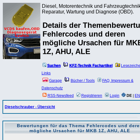
Diesel, Motorentechnik und Fahrzeugtechnik
Reparatur, Wartung und Diagnose (OBD).
Details der Themenbewert
Fehlercodes und deren
mögliche Ursachen für MK
1Z, AHU, ALE
Suchen
KFZ-Technik Fachartikel
Lesezeich
Links
Garage
Bücher / Tools
FAQ, Impressum &
Datenschutz
RSS-Newsfeed
Registrieren
Login
DE
|
EN
Dieselschrauber - Übersicht
Bewertungen für das Thema
Fehlercodes und dere
mögliche Ursachen für MKB 1Z, AHU, ALE