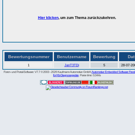
Hier klicken
, um zum Thema zurückzukehren.
Bewertungsnummer
Benutzername
Bewertung
Da
1
JanT3TDi
5
28-07-20
Foren- und Portal-Software: V7.7 © 2003 - 2026 Kaufmann Automotive GmbH,
Automotive Embedded Software Freel
für Kfz-Diagnosegeräte
. Parse time: 0,044s