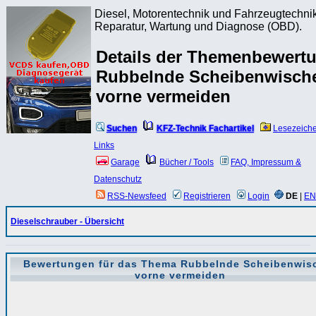
Diesel, Motorentechnik und Fahrzeugtechnik
Reparatur, Wartung und Diagnose (OBD).
Details der Themenbewert
Rubbelnde Scheibenwisch
vorne vermeiden
Suchen
KFZ-Technik Fachartikel
Lesezeich
Links
Garage
Bücher / Tools
FAQ, Impressum &
Datenschutz
RSS-Newsfeed
Registrieren
Login
DE
|
EN
Dieselschrauber - Übersicht
Bewertungen für das Thema
Rubbelnde Scheibenwis
vorne vermeiden