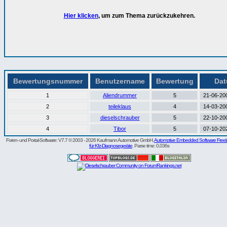
Hier klicken
, um zum Thema zurückzukehren.
Bewertungsnummer
Benutzername
Bewertung
Da
1
Aliendrummer
5
21-06-200
2
teileklaus
4
14-03-200
3
dieselschrauber
5
22-10-200
4
Tibor
5
07-10-202
Foren- und Portal-Software: V7.7 © 2003 - 2026 Kaufmann Automotive GmbH,
Automotive Embedded Software Freel
für Kfz-Diagnosegeräte
. Parse time: 0,036s