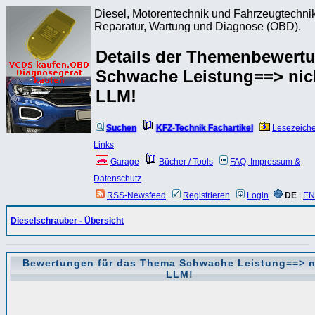
Diesel, Motorentechnik und Fahrzeugtechnik
Reparatur, Wartung und Diagnose (OBD).
Details der Themenbewert
Schwache Leistung==> nic
LLM!
Suchen
KFZ-Technik Fachartikel
Lesezeich
Links
Garage
Bücher / Tools
FAQ, Impressum &
Datenschutz
RSS-Newsfeed
Registrieren
Login
DE
|
EN
Dieselschrauber - Übersicht
Bewertungen für das Thema
Schwache Leistung==> n
LLM!