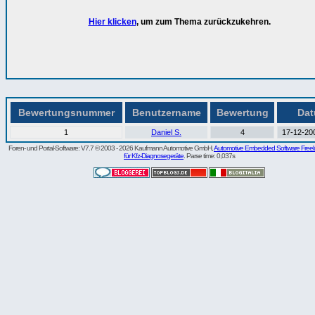
Hier klicken
, um zum Thema zurückzukehren.
Bewertungsnummer
Benutzername
Bewertung
Da
1
Daniel S.
4
17-12-200
Foren- und Portal-Software: V7.7 © 2003 - 2026 Kaufmann Automotive GmbH,
Automotive Embedded Software Freel
für Kfz-Diagnosegeräte
. Parse time: 0,037s