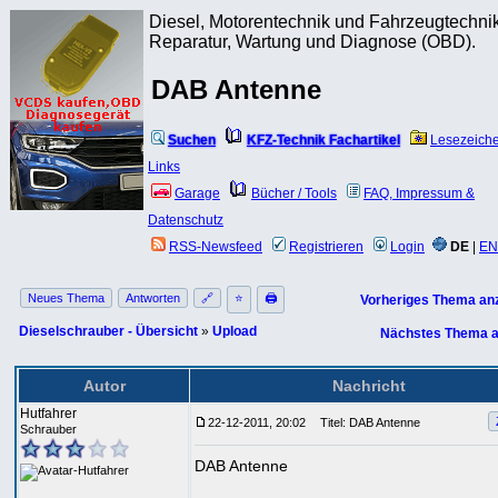
Diesel, Motorentechnik und Fahrzeugtechnik
Reparatur, Wartung und Diagnose (OBD).
DAB Antenne
Suchen
KFZ-Technik Fachartikel
Lesezeich
Links
Garage
Bücher / Tools
FAQ, Impressum &
Datenschutz
RSS-Newsfeed
Registrieren
Login
DE
|
EN
Neues Thema
Antworten
🔗
⭐
🖨
Vorheriges Thema an
Dieselschrauber - Übersicht
»
Upload
Nächstes Thema a
Autor
Nachricht
Hutfahrer
22-12-2011, 20:02
Titel: DAB Antenne
Schrauber
DAB Antenne