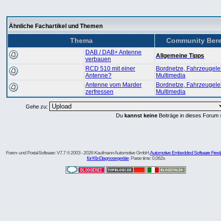
Ähnliche Fachartikel und Themen
Thema
Community Bere
DAB / DAB+ Antenne
Allgemeine Tipps
verbauen
RCD 510 mit einer
Bordnetze, Fahrzeugelek
Antenne?
Multimedia
Antenne vom Marder
Bordnetze, Fahrzeugelek
zerfressen
Multimedia
Gehe zu:
Du
kannst keine
Beiträge in dieses Forum 
Foren- und Portal-Software: V7.7 © 2003 - 2026 Kaufmann Automotive GmbH,
Automotive Embedded Software Freel
für Kfz-Diagnosegeräte
. Parse time: 0,062s