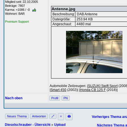
Mitglied seit: 22.10.2005
Beiträge: 7807
Antenne.jpg
Karma: +1086 / -0
Wohnort: BAR
Beschreibung:
DAB Antenne
Dateigröße:
253.94 KB
Premium Support
Angeschaut:
4480 mal
Automobile Zeitzeugen: |
SUZUKI Swift Sport
(2008
|
Smart 450
(2002)| |
Honda CB 125 F
(2018)|
Nach oben
Profil
PN
Neues Thema
Antworten
🔗
⭐
🖨
Vorheriges Thema an
Dieselschrauber - Übersicht
»
Upload
Nächstes Thema a