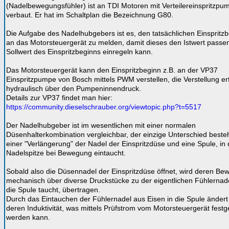
(Nadelbewegungsfühler) ist an TDI Motoren mit Verteilereinspritzpu
verbaut. Er hat im Schaltplan die Bezeichnung G80.
Die Aufgabe des Nadelhubgebers ist es, den tatsächlichen Einspritz
an das Motorsteuergerät zu melden, damit dieses den Istwert pass
Sollwert des Einspritzbeginns einregeln kann.
Das Motorsteuergerät kann den Einspritzbeginn z.B. an der VP37
Einspritzpumpe von Bosch mittels PWM verstellen, die Verstellung erf
hydraulisch über den Pumpeninnendruck.
Details zur VP37 findet man hier:
https://community.dieselschrauber.org/viewtopic.php?t=5517
Der Nadelhubgeber ist im wesentlichen mit einer normalen
Düsenhalterkombination vergleichbar, der einzige Unterschied besteh
einer "Verlängerung" der Nadel der Einspritzdüse und eine Spule, in 
Nadelspitze bei Bewegung eintaucht.
Sobald also die Düsennadel der Einspritzdüse öffnet, wird deren B
mechanisch über diverse Druckstücke zu der eigentlichen Fühlernade
die Spule taucht, übertragen.
Durch das Eintauchen der Fühlernadel aus Eisen in die Spule ändert
deren Induktivität, was mittels Prüfstrom vom Motorsteuergerät festge
werden kann.