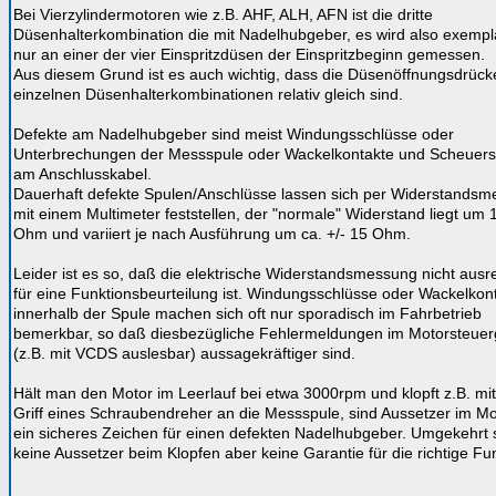
Bei Vierzylindermotoren wie z.B. AHF, ALH, AFN ist die dritte
Düsenhalterkombination die mit Nadelhubgeber, es wird also exempl
nur an einer der vier Einspritzdüsen der Einspritzbeginn gemessen.
Aus diesem Grund ist es auch wichtig, dass die Düsenöffnungsdrück
einzelnen Düsenhalterkombinationen relativ gleich sind.
Defekte am Nadelhubgeber sind meist Windungsschlüsse oder
Unterbrechungen der Messspule oder Wackelkontakte und Scheuerst
am Anschlusskabel.
Dauerhaft defekte Spulen/Anschlüsse lassen sich per Widerstands
mit einem Multimeter feststellen, der "normale" Widerstand liegt um 
Ohm und variiert je nach Ausführung um ca. +/- 15 Ohm.
Leider ist es so, daß die elektrische Widerstandsmessung nicht ausr
für eine Funktionsbeurteilung ist. Windungsschlüsse oder Wackelkon
innerhalb der Spule machen sich oft nur sporadisch im Fahrbetrieb
bemerkbar, so daß diesbezügliche Fehlermeldungen im Motorsteuer
(z.B. mit VCDS auslesbar) aussagekräftiger sind.
Hält man den Motor im Leerlauf bei etwa 3000rpm und klopft z.B. mi
Griff eines Schraubendreher an die Messspule, sind Aussetzer im Mo
ein sicheres Zeichen für einen defekten Nadelhubgeber. Umgekehrt 
keine Aussetzer beim Klopfen aber keine Garantie für die richtige Fu