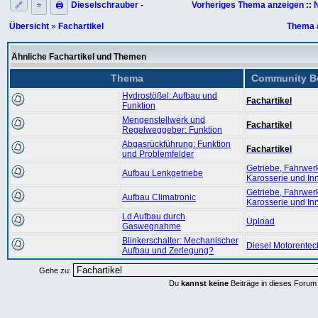
Dieselschrauber -
Vorheriges Thema anzeigen
::
🔗
⭐
🖨
Übersicht
»
Fachartikel
Thema 
Ähnliche Fachartikel und Themen
Thema
Community B
Hydrostößel: Aufbau und
Fachartikel
Funktion
Mengenstellwerk und
Fachartikel
Regelweggeber: Funktion
Abgasrückführung: Funktion
Fachartikel
und Problemfelder
Getriebe, Fahrwer
Aufbau Lenkgetriebe
Karosserie und I
Getriebe, Fahrwer
Aufbau Climatronic
Karosserie und I
Ld Aufbau durch
Upload
Gaswegnahme
Blinkerschalter: Mechanischer
Diesel Motorentec
Aufbau und Zerlegung?
Gehe zu:
Du
kannst keine
Beiträge in dieses Forum