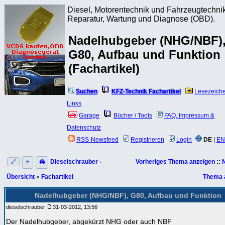
Diesel, Motorentechnik und Fahrzeugtechnik
Reparatur, Wartung und Diagnose (OBD).
Nadelhubgeber (NHG/NBF)
G80, Aufbau und Funktion
(Fachartikel)
Suchen
KFZ-Technik Fachartikel
Lesezeich
Links
Garage
Bücher / Tools
FAQ, Impressum &
Datenschutz
RSS-Newsfeed
Registrieren
Login
DE
|
EN
Dieselschrauber -
Vorheriges Thema anzeigen
::
🔗
⭐
🖨
Übersicht
»
Fachartikel
Thema 
Nadelhubgeber (NHG/NBF), G80, Aufbau und Funktion
dieselschrauber
31-03-2012, 13:56
Der Nadelhubgeber, abgekürzt NHG oder auch NBF