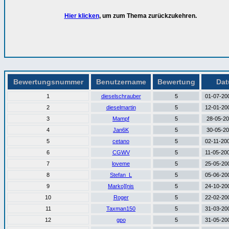
Hier klicken
, um zum Thema zurückzukehren.
Bewertungsnummer
Benutzername
Bewertung
Da
1
dieselschrauber
5
01-07-200
2
dieselmartin
5
12-01-200
3
Mampf
5
28-05-20
4
Jan6K
5
30-05-20
5
cetano
5
02-11-200
6
CGWV
5
11-05-200
7
loveme
5
25-05-200
8
Stefan_L
5
05-06-200
9
Marko][nis
5
24-10-200
10
Roger
5
22-02-200
11
Taxman150
5
31-03-200
12
gpo
5
31-05-200