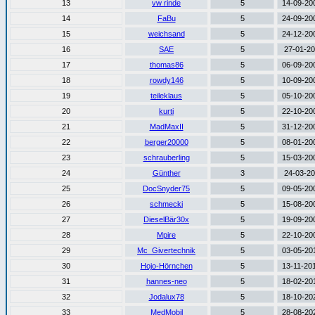
13
vw rinde
5
14-09-200
14
FaBu
5
24-09-200
15
weichsand
5
24-12-200
16
SAE
5
27-01-20
17
thomas86
5
06-09-200
18
rowdy146
5
10-09-200
19
teileklaus
5
05-10-200
20
kurti
5
22-10-200
21
MadMaxII
5
31-12-200
22
berger20000
5
08-01-200
23
schrauberling
5
15-03-200
24
Günther
3
24-03-20
25
DocSnyder75
5
09-05-200
26
schmecki
5
15-08-200
27
DieselBär30x
5
19-09-200
28
Mpire
5
22-10-200
29
Mc_Givertechnik
5
03-05-201
30
Hojo-Hörnchen
5
13-11-201
31
hannes-neo
5
18-02-201
32
Jodalux78
5
18-10-202
33
MedMobil
5
28-08-202