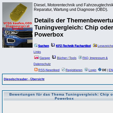
Diesel, Motorentechnik und Fahrzeugtechnik
Reparatur, Wartung und Diagnose (OBD).
Details der Themenbewert
Tuningvergleich: Chip ode
Powerbox
Suchen
KFZ-Technik Fachartikel
Lesezeich
Links
Garage
Bücher / Tools
FAQ, Impressum &
Datenschutz
RSS-Newsfeed
Registrieren
Login
DE
|
EN
Dieselschrauber - Übersicht
Bewertungen für das Thema
Tuningvergleich: Chip 
Powerbox