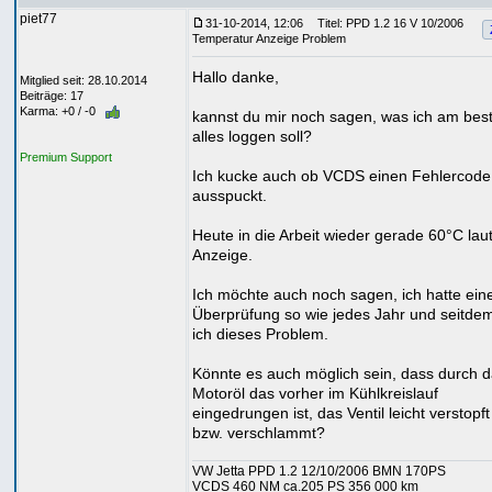
piet77
31-10-2014, 12:06
Titel: PPD 1.2 16 V 10/2006
Temperatur Anzeige Problem
Hallo danke,
Mitglied seit: 28.10.2014
Beiträge: 17
Karma: +0 / -0
kannst du mir noch sagen, was ich am bes
alles loggen soll?
Premium Support
Ich kucke auch ob VCDS einen Fehlercode
ausspuckt.
Heute in die Arbeit wieder gerade 60°C lau
Anzeige.
Ich möchte auch noch sagen, ich hatte ein
Überprüfung so wie jedes Jahr und seitde
ich dieses Problem.
Könnte es auch möglich sein, dass durch 
Motoröl das vorher im Kühlkreislauf
eingedrungen ist, das Ventil leicht verstopft 
bzw. verschlammt?
VW Jetta PPD 1.2 12/10/2006 BMN 170PS
VCDS 460 NM ca.205 PS 356 000 km