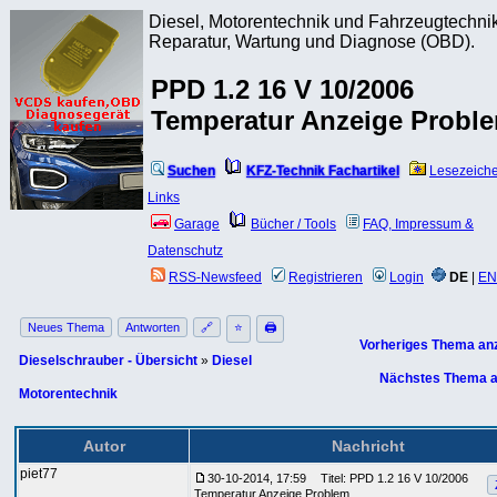
Diesel, Motorentechnik und Fahrzeugtechnik
Reparatur, Wartung und Diagnose (OBD).
PPD 1.2 16 V 10/2006
Temperatur Anzeige Probl
Suchen
KFZ-Technik Fachartikel
Lesezeich
Links
Garage
Bücher / Tools
FAQ, Impressum &
Datenschutz
RSS-Newsfeed
Registrieren
Login
DE
|
EN
Neues Thema
Antworten
🔗
⭐
🖨
Vorheriges Thema an
Dieselschrauber - Übersicht
»
Diesel
Nächstes Thema a
Motorentechnik
Autor
Nachricht
piet77
30-10-2014, 17:59
Titel: PPD 1.2 16 V 10/2006
Temperatur Anzeige Problem