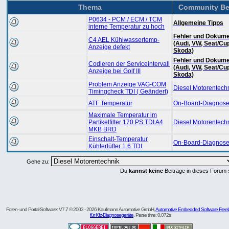
Thema
Community Be
P0634 - PCM / ECM / TCM
Allgemeine Tipps
interne Temperatur zu hoch
Fehler und Dokume
C4 AEL Kühlwassertemp-
(Audi, VW, Seat/Cu
Anzeige defekt
Skoda)
Fehler und Dokume
Codieren der Serviceintervall
(Audi, VW, Seat/Cu
Anzeige bei Golf III
Skoda)
Problem Anzeige VAG-COM
Diesel Motorentech
Timingcheck TDI ( Geändert)
ATF Temperatur
On-Board-Diagnose
Maximale Temperatur im
Partikelfilter 170 PS TDI A4
Diesel Motorentech
MKB BRD
Einschalt-Temperatur
On-Board-Diagnose
Kühlerlüfter 1.6 TDI
Gehe zu:
Du
kannst keine
Beiträge in dieses Forum 
Foren- und Portal-Software: V7.7 © 2003 - 2026 Kaufmann Automotive GmbH,
Automotive Embedded Software Freel
für Kfz-Diagnosegeräte
. Parse time: 0,072s