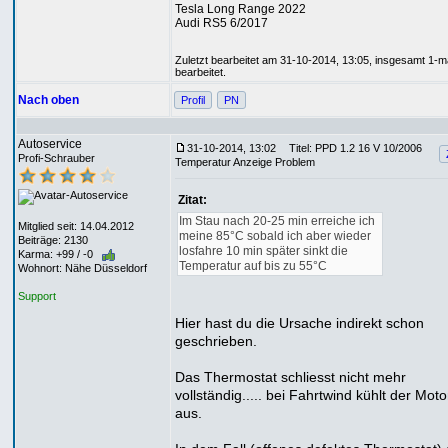
Tesla Long Range 2022
Audi RS5 6/2017
Zuletzt bearbeitet am 31-10-2014, 13:05, insgesamt 1-m
bearbeitet.
Nach oben
Profil
PN
Autoservice
31-10-2014, 13:02
Titel: PPD 1.2 16 V 10/2006
Profi-Schrauber
Temperatur Anzeige Problem
Zitat:
Im Stau nach 20-25 min erreiche ich
Mitglied seit: 14.04.2012
meine 85°C sobald ich aber wieder
Beiträge: 2130
losfahre 10 min später sinkt die
Karma: +99 / -0
Temperatur auf bis zu 55°C
Wohnort: Nähe Düsseldorf
Support
Hier hast du die Ursache indirekt schon
geschrieben.
Das Thermostat schliesst nicht mehr
vollständig..... bei Fahrtwind kühlt der Mot
aus.