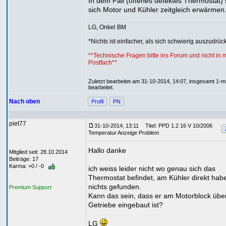
In dem Fall (offenes defektes Thermostat) 
sich Motor und Kühler zeitgleich erwärmen
LG, Onkel BM
*Nichts ist einfacher, als sich schwierig auszudrücke
**Technische Fragen bitte ins Forum und nicht in 
Postfach**
Zuletzt bearbeitet am 31-10-2014, 14:07, insgesamt 1-m
bearbeitet.
Nach oben
Profil
PN
piet77
31-10-2014, 13:11
Titel: PPD 1.2 16 V 10/2006
Temperatur Anzeige Problem
Hallo danke
Mitglied seit: 28.10.2014
Beiträge: 17
Karma: +0 / -0
ich weiss leider nicht wo genau sich das
Thermostat befindet, am Kühler direkt habe
nichts gefunden.
Premium Support
Kann das sein, dass er am Motorblock üb
Getriebe eingebaut ist?
LG