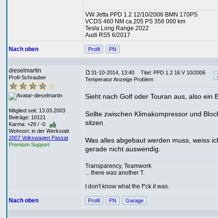
VW Jetta PPD 1.2 12/10/2006 BMN 170PS
VCDS 460 NM ca.205 PS 356 000 km
Tesla Long Range 2022
Audi RS5 6/2017
Nach oben
Profil
PN
dieselmartin
31-10-2014, 13:40
Titel: PPD 1.2 16 V 10/2006
Profi-Schrauber
Temperatur Anzeige Problem
Sieht nach Golf oder Touran aus, also ein
Mitglied seit: 13.03.2003
Sollte zwischen Klimakompressor und Bloc
Beiträge: 10121
sitzen.
Karma: +29 / -0
Wohnort: in der Werkstatt
2007 Volkswagen Passat
Was alles abgebaut werden muss, weiss ic
Premium Support
gerade nicht auswendig.
Transparency, Teamwork
... there was another T.
I don't know what the f*ck it was.
Nach oben
Profil
PN
Garage