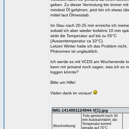
geben. Zu dieser Vermutung bin immer mit
mindest Öl gefahren, jetzt bin ich etwas üb
mittel laut Ölmesstab.
Im Stau nach 20-25 min erreiche ich mein
sobald ich aber wieder losfahre 10 min spät
sinkt die Temperatur auf bis zu 55°C
(Aussentemperatur ca 10°C).
Letzen Winter hatte ich das Problem nicht,
Phänomen ist unglaublich.
Ich werde es mit VCDS am Wochenende l
kann mir jemand noch sagen, was ich so n
loggen könnte?
Bitte um Hilfe!
Vielen dank im voraus!
IMG-1414001124944-V[1].jpg
Foto gemacht nach 30
min Autobahnfahrt, die
Temperatur kommt
Beschreibung:
gerade auf 70°C