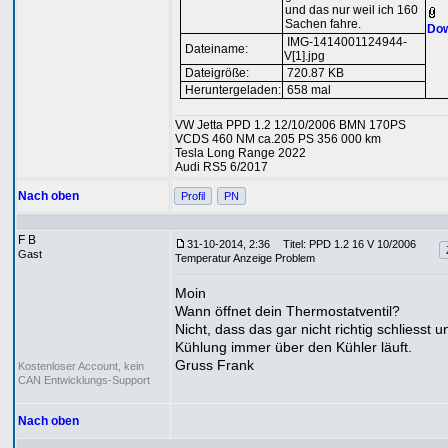
und das nur weil ich 160
Sachen fahre.
Dow
IMG-1414001124944-
Dateiname:
V[1].jpg
Dateigröße:
720.87 KB
Heruntergeladen:
658 mal
VW Jetta PPD 1.2 12/10/2006 BMN 170PS
VCDS 460 NM ca.205 PS 356 000 km
Tesla Long Range 2022
Audi RS5 6/2017
Nach oben
Profil
PN
F B
31-10-2014, 2:36
Titel: PPD 1.2 16 V 10/2006
Gast
Temperatur Anzeige Problem
Moin
Wann öffnet dein Thermostatventil?
Nicht, dass das gar nicht richtig schliesst u
Kühlung immer über den Kühler läuft.
Gruss Frank
Kostenloser Account, kein
CAN Entwicklungs-Support
Nach oben