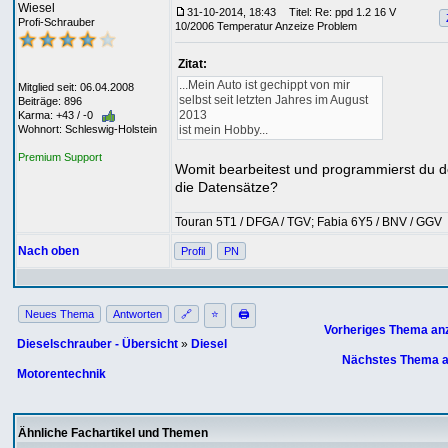
Wiesel
31-10-2014, 18:43
Titel: Re: ppd 1.2 16 V
Profi-Schrauber
10/2006 Temperatur Anzeize Problem
Zitat:
...Mein Auto ist gechippt von mir
Mitglied seit: 06.04.2008
selbst seit letzten Jahres im August
Beiträge: 896
2013
Karma: +43 / -0
ist mein Hobby...
Wohnort: Schleswig-Holstein
Premium Support
Womit bearbeitest und programmierst du 
die Datensätze?
Touran 5T1 / DFGA / TGV; Fabia 6Y5 / BNV / GGV
Nach oben
Profil
PN
Neues Thema
Antworten
🔗
⭐
🖨
Vorheriges Thema an
Dieselschrauber - Übersicht
»
Diesel
Nächstes Thema a
Motorentechnik
Ähnliche Fachartikel und Themen