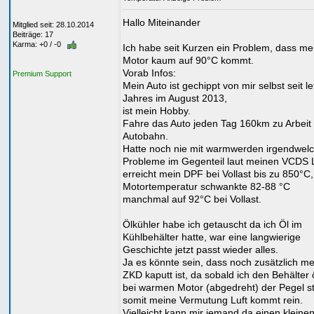
Hallo Miteinander
Mitglied seit: 28.10.2014
Beiträge: 17
Karma: +0 / -0
Ich habe seit Kurzen ein Problem, dass me
Motor kaum auf 90°C kommt.
Vorab Infos:
Premium Support
Mein Auto ist gechippt von mir selbst seit le
Jahres im August 2013,
ist mein Hobby.
Fahre das Auto jeden Tag 160km zu Arbeit
Autobahn.
Hatte noch nie mit warmwerden irgendwel
Probleme im Gegenteil laut meinen VCDS 
erreicht mein DPF bei Vollast bis zu 850°C,
Motortemperatur schwankte 82-88 °C
manchmal auf 92°C bei Vollast.
Ölkühler habe ich getauscht da ich Öl im
Kühlbehälter hatte, war eine langwierige
Geschichte jetzt passt wieder alles.
Ja es könnte sein, dass noch zusätzlich m
ZKD kaputt ist, da sobald ich den Behälter 
bei warmen Motor (abgedreht) der Pegel st
somit meine Vermutung Luft kommt rein.
Vielleicht kann mir jemand da einen kleine