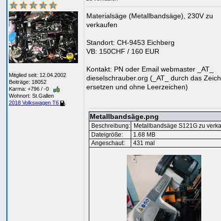
Materialsäge (Metallbandsäge), 230V zu
verkaufen
Standort: CH-9453 Eichberg
VB: 150CHF / 160 EUR
Kontakt: PN oder Email webmaster _AT_
Mitglied seit: 12.04.2002
dieselschrauber.org (_AT_ durch das Zeic
Beiträge: 18052
ersetzen und ohne Leerzeichen)
Karma: +796 / -0
Wohnort: St.Gallen
2018 Volkswagen T6
Metallbandsäge.png
Beschreibung:
Metallbandsäge S121G zu verk
Dateigröße:
1.68 MB
Angeschaut:
431 mal