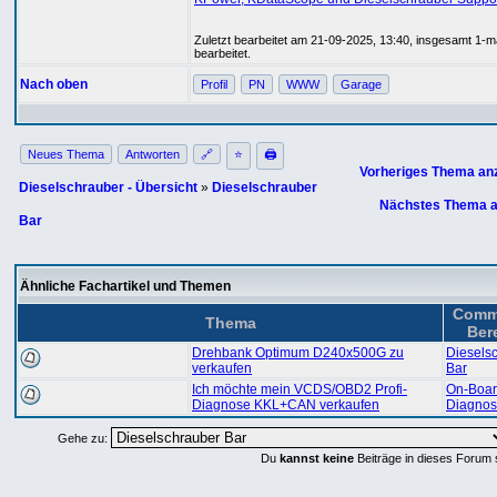
Zuletzt bearbeitet am 21-09-2025, 13:40, insgesamt 1-m
bearbeitet.
Nach oben
Profil
PN
WWW
Garage
Neues Thema
Antworten
🔗
⭐
🖨
Vorheriges Thema an
Dieselschrauber - Übersicht
»
Dieselschrauber
Nächstes Thema a
Bar
Ähnliche Fachartikel und Themen
Comm
Thema
Ber
Drehbank Optimum D240x500G zu
Diesels
verkaufen
Bar
Ich möchte mein VCDS/OBD2 Profi-
On-Boar
Diagnose KKL+CAN verkaufen
Diagnos
Gehe zu:
Du
kannst keine
Beiträge in dieses Forum 