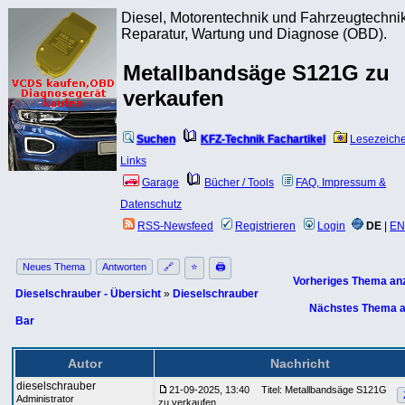
Diesel, Motorentechnik und Fahrzeugtechnik
Reparatur, Wartung und Diagnose (OBD).
Metallbandsäge S121G zu
verkaufen
Suchen
KFZ-Technik Fachartikel
Lesezeich
Links
Garage
Bücher / Tools
FAQ, Impressum &
Datenschutz
RSS-Newsfeed
Registrieren
Login
DE
|
EN
Neues Thema
Antworten
🔗
⭐
🖨
Vorheriges Thema an
Dieselschrauber - Übersicht
»
Dieselschrauber
Nächstes Thema a
Bar
Autor
Nachricht
dieselschrauber
21-09-2025, 13:40
Titel: Metallbandsäge S121G
Administrator
zu verkaufen