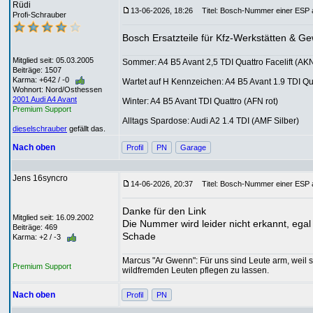
Rüdi
13-06-2026, 18:26
Titel: Bosch-Nummer einer ESP a
Profi-Schrauber
Bosch Ersatzteile für Kfz-Werkstätten & 
Mitglied seit: 05.03.2005
Sommer: A4 B5 Avant 2,5 TDI Quattro Facelift (AKN
Beiträge: 1507
Karma: +642 / -0
Wartet auf H Kennzeichen: A4 B5 Avant 1.9 TDI Q
Wohnort: Nord/Osthessen
2001 Audi A4 Avant
Winter: A4 B5 Avant TDI Quattro (AFN rot)
Premium Support
Alltags Spardose: Audi A2 1.4 TDI (AMF Silber)
dieselschrauber
gefällt das.
Nach oben
Profil
PN
Garage
Jens 16syncro
14-06-2026, 20:37
Titel: Bosch-Nummer einer ESP a
Danke für den Link
Mitglied seit: 16.09.2002
Die Nummer wird leider nicht erkannt, egal
Beiträge: 469
Schade
Karma: +2 / -3
Marcus "Ar Gwenn": Für uns sind Leute arm, weil s
Premium Support
wildfremden Leuten pflegen zu lassen.
Nach oben
Profil
PN