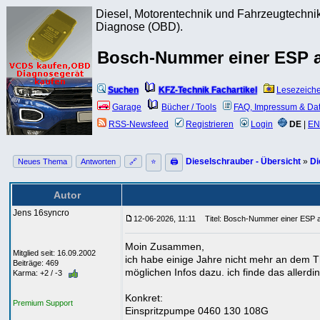
Diesel, Motorentechnik und Fahrzeugtechnik
Diagnose (OBD).
Bosch-Nummer einer ESP a
Suchen
KFZ-Technik Fachartikel
Lesezeich
Garage
Bücher / Tools
FAQ, Impressum & Da
RSS-Newsfeed
Registrieren
Login
DE
|
EN
Dieselschrauber - Übersicht
»
Di
Neues Thema
Antworten
🔗
⭐
🖨
Autor
Jens 16syncro
12-06-2026, 11:11
Titel: Bosch-Nummer einer ESP a
Moin Zusammen,
Mitglied seit: 16.09.2002
ich habe einige Jahre nicht mehr an dem 
Beiträge: 469
möglichen Infos dazu. ich finde das allerdi
Karma: +2 / -3
Konkret:
Premium Support
Einspritzpumpe 0460 130 108G