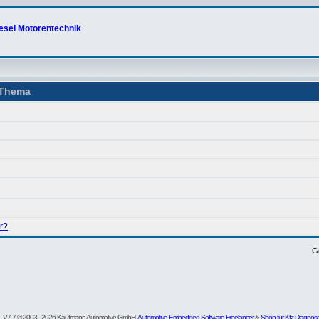
esel Motorentechnik
Thema
r?
G
re: V7.7 © 2003 - 2026 Kaufmann Automotive GmbH,
Automotive Embedded Software Freelancer
&
Shop für Kfz-Diagnos