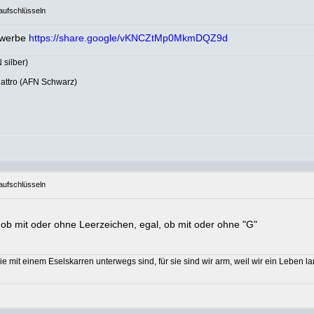
ufschlüsseln
Gewerbe
https://share.google/vKNCZtMp0MkmDQZ9d
 silber)
uattro (AFN Schwarz)
ufschlüsseln
 ob mit oder ohne Leerzeichen, egal, ob mit oder ohne "G"
ie mit einem Eselskarren unterwegs sind, für sie sind wir arm, weil wir ein Leben 