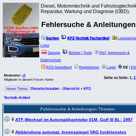
Diesel, Motorentechnik und Fahrzeugtechnik
Reparatur, Wartung und Diagnose (OBD).
Fehlersuche & Anleitungen
Suchen
KFZ-Technik Fachartikel
Lesezeich
Links
Garage
Bücher / Tools
FAQ, Impressum &
Datenschutz
RSS-Newsfeed
Registrieren
Login
DE
|
EN
Moderator
:
ulf
Gehe zu Seite:
1
,
2
Mitglieder in diesem Forum: Keine
Dieselschrauber - Übersicht
»
KFZ-
Neues Thema
Technik-Artikel
Fehlersuche & Anleitungen Themen
ATF-Wechsel im Automatikgetriebe 01M, Golf III Bj.: 1997
Abblendung automat. Innenspiegel VAG funktionslos