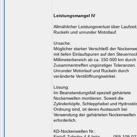
Leistungsmangel IV
Allmählicher Leistungsverlust über Laufzeit
Ruckeln und unrunder Mototlauf.
Ursache:
Möglicher starker Verschleiß der Nockenwe
mit tiefen Einlaufspuren auf den Steuernoc
Millimeterbereich ab ca. 150 000 km durch
Zusammentreffen ungünstiger Toleranzen.
Unrunder Motorlauf und Ruckeln durch
veränderte Ventilöffnungswinkel.
Lösung:
Im Beanstandungsfall speziell gehärtete
Nockenwellen montieren. Soweit die
Zylinderköpfe, Schlepphebel und Hydrostös
Ordnung sind, ist deren Austausch bei
Verwendung der gehärteten Nockenwellen 
erforderlich.
KD-Nockenwellen Nr.:
Einlaß Zylinder 4-6 links ......... 059-109-0