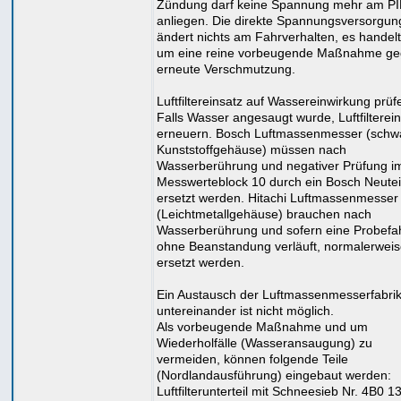
Zündung darf keine Spannung mehr am PI
anliegen. Die direkte Spannungsversorgun
ändert nichts am Fahrverhalten, es handelt
um eine reine vorbeugende Maßnahme g
erneute Verschmutzung.
Luftfiltereinsatz auf Wassereinwirkung prüf
Falls Wasser angesaugt wurde, Luftfilterei
erneuern. Bosch Luftmassenmesser (schw
Kunststoffgehäuse) müssen nach
Wasserberührung und negativer Prüfung i
Messwerteblock 10 durch ein Bosch Neutei
ersetzt werden. Hitachi Luftmassenmesser
(Leichtmetallgehäuse) brauchen nach
Wasserberührung und sofern eine Probefa
ohne Beanstandung verläuft, normalerweis
ersetzt werden.
Ein Austausch der Luftmassenmesserfabri
untereinander ist nicht möglich.
Als vorbeugende Maßnahme und um
Wiederholfälle (Wasseransaugung) zu
vermeiden, können folgende Teile
(Nordlandausführung) eingebaut werden:
Luftfilterunterteil mit Schneesieb Nr. 4B0 1