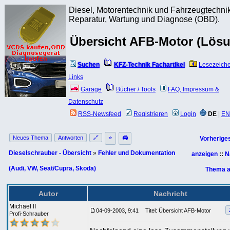
Diesel, Motorentechnik und Fahrzeugtechnik
Reparatur, Wartung und Diagnose (OBD).
Übersicht AFB-Motor (Lös
Suchen
KFZ-Technik Fachartikel
Lesezeich
Links
Garage
Bücher / Tools
FAQ, Impressum &
Datenschutz
RSS-Newsfeed
Registrieren
Login
DE
|
EN
Neues Thema
Antworten
🔗
⭐
🖨
Vorherige
Dieselschrauber - Übersicht
»
Fehler und Dokumentation
anzeigen
::
N
(Audi, VW, Seat/Cupra, Skoda)
Thema a
Autor
Nachricht
Michael II
04-09-2003, 9:41
Titel: Übersicht AFB-Motor
Profi-Schrauber