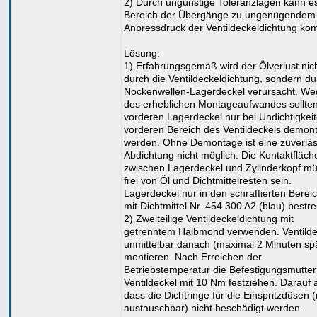
2) Durch ungünstige Toleranzlagen kann e
Bereich der Übergänge zu ungenügendem
Anpressdruck der Ventildeckeldichtung k
Lösung:
1) Erfahrungsgemäß wird der Ölverlust nic
durch die Ventildeckeldichtung, sondern du
Nockenwellen-Lagerdeckel verursacht. W
des erheblichen Montageaufwandes sollten
vorderen Lagerdeckel nur bei Undichtigkei
vorderen Bereich des Ventildeckels demont
werden. Ohne Demontage ist eine zuverläs
Abdichtung nicht möglich. Die Kontaktfläch
zwischen Lagerdeckel und Zylinderkopf m
frei von Öl und Dichtmittelresten sein.
Lagerdeckel nur in den schraffierten Berei
mit Dichtmittel Nr. 454 300 A2 (blau) bestre
2) Zweiteilige Ventildeckeldichtung mit
getrenntem Halbmond verwenden. Ventilde
unmittelbar danach (maximal 2 Minuten sp
montieren. Nach Erreichen der
Betriebstemperatur die Befestigungsmutter
Ventildeckel mit 10 Nm festziehen. Darauf 
dass die Dichtringe für die Einspritzdüsen (
austauschbar) nicht beschädigt werden.