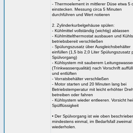
- Thermoelement in mittlerer Düse etwa 5
einstecken. Messung circa 5 Minuten
durchführen und Wert notieren
2. Zylinderkurbelgehäuse spülen:
- Kühlmittel vollständig (wichtig) ablassen
- Kühlmittelthermostat ausbauen und Kühl
betriebsbereit verschließen
- Spülungszusatz über Ausgleichsbehälter
einfüllen (1,5 bis 2,0 Liter Spülungszusatz 
Spülvorgang)
- Kühlsystem mit sauberem Leitungswasse
(Trinkwasserqualität) nach Vorschrift auffül
und entlüften
- Vorratsbehälter verschließen
- Motor starten und 20 Minuten lang bei
Betriebstemperatur mit leicht erhöhter Dre
betreiben oder fahren
- Kühlsystem wieder entleeren. Vorsicht he
Spülflüssigkeit
• Der Spülvorgang ist wie oben beschriebe
mindestens einmal, im Bedarfsfall zweimal
wiederholen.