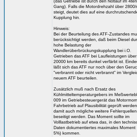
(das Getriebe ist durch den Notlauf im 4ten
Gang). Falls die Motordrehzahl über 2800
steigt, deutet dies auf eine durchrutschend
Kupplung hin.
Hinweis:
Bei der Beurteilung des ATF-Zustandes m
berücksichtigt werden, daß beim Diesel dur
hohe Belastung der
Wandlerüberbrückungskupplung bei i.O.
Getrieben das ATF bei Laufleistungen über
20000 km bereits dunkel verfärbt ist. Einde
läßt sich das ATF nur noch über den Geru
"verbrannt oder nicht verbrannt" im Verglei
neuem ATF beurteilen.
Zusätzlich muß nach Ersatz des
Kühlmitteltemperaturgebers im Meßwerteb
009 im Getriebesteuergerät das Motormom
Fahrbetrieb auf Plausibilität geprüft werden
damit auch mögliche weitere Fehlerquellen
beseitigt werden. Das Moment sollte im
Volllastbetrieb auf etwa das, in den techni
Daten dokumentiertes maximales Moment 
5%) kommen.