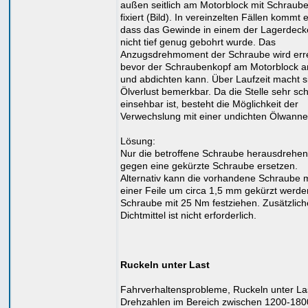
außen seitlich am Motorblock mit Schraub
fixiert (Bild). In vereinzelten Fällen kommt e
dass das Gewinde in einem der Lagerdeck
nicht tief genug gebohrt wurde. Das
Anzugsdrehmoment der Schraube wird erre
bevor der Schraubenkopf am Motorblock an
und abdichten kann. Über Laufzeit macht s
Ölverlust bemerkbar. Da die Stelle sehr sch
einsehbar ist, besteht die Möglichkeit der
Verwechslung mit einer undichten Ölwanne
Lösung:
Nur die betroffene Schraube herausdrehe
gegen eine gekürzte Schraube ersetzen.
Alternativ kann die vorhandene Schraube m
einer Feile um circa 1,5 mm gekürzt werde
Schraube mit 25 Nm festziehen. Zusätzlich
Dichtmittel ist nicht erforderlich.
Ruckeln unter Last
Fahrverhaltensprobleme, Ruckeln unter Las
Drehzahlen im Bereich zwischen 1200-180