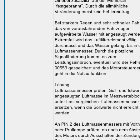
Ölnebel zusätzlich auf der Membran
"festgebrannt". Durch die allmähliche
Veränderung meist kein Fehlereintrag.
Bei starkem Regen und sehr schneller Fah
das von vorausfahrenden Fahrzeugen
aufgewirbelte Wasser mit angesaugt werde
Extremfall wird das Luftfilterelement völlig
durchnässt und das Wasser gelangt bis in 
Luftmassenmesser. Durch die plötzliche
Signaländerung kommt es zum
Leistungseinbruch, eventuell wird der Fehl
00553 gespeichert und das Motorsteuerge
geht in die Notlauffunktion.
Lösung:
Luftmassenmesser prüfen. Soll- und Istwer
angesaugten Luftmasse im Messwertebloc
unter Last vergleichen. Luftmassenmesser
ersetzen, wenn die Sollwerte nicht erreicht
werden.
An PIN 2 des Luftmassenmessers mit Volt
oder Prüflampe prüfen, ob nach dem Abste
des Motors durch Ausschalten der Zündun