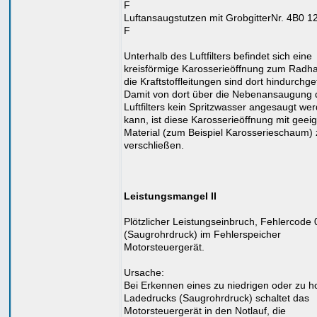
F
Luftansaugstutzen mit GrobgitterNr. 4B0 1
F
Unterhalb des Luftfilters befindet sich eine
kreisförmige Karosserieöffnung zum Radh
die Kraftstoffleitungen sind dort hindurchge
Damit von dort über die Nebenansaugung 
Luftfilters kein Spritzwasser angesaugt we
kann, ist diese Karosserieöffnung mit gee
Material (zum Beispiel Karosserieschaum) 
verschließen.
Leistungsmangel II
Plötzlicher Leistungseinbruch, Fehlercode
(Saugrohrdruck) im Fehlerspeicher
Motorsteuergerät.
Ursache:
Bei Erkennen eines zu niedrigen oder zu 
Ladedrucks (Saugrohrdruck) schaltet das
Motorsteuergerät in den Notlauf, die