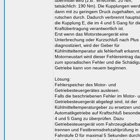
übermittel wird (z.B.: errechnet: 20 Nm,
tatsächlich: 190 Nm). Die Kupplungen wer
dann mit zu geringem Druck zugehalten, u
rutschen durch. Dadurch verbrennt haupts
die Kupplung E, die im 4 und 5 Gang für di
Kraftübertragung verantwortlich ist.
Erst wenn das Motorsteuergerät eine
Unterbrechung oder Kurzschluß nach Plus
diagnostiziert, wird der Geber für
Kühlmitteltemperatur als fehlerhaft erkannt
Motorneustart wird dieser Fehlereintrag d
zum sporadischen Fehler und die Schädig
Getriebe kann von neuem beginnen.
Lösung:
Fehlerspeicher des Motor- und
Getriebesteuergerätes auslesen.
Falls die beschriebenen Fehler im Motor- 
Getriebesteuergerät abgelegt sind, ist der
Kühlmitteltemperaturgeber zu ersetzen un
Automatikgetriebe auf Kraftschluß besonde
4 und 5 Gang zu überprüfen. Dazu
Getriebesteuergerät vom Fahrzeugkabelb
trennen und Festbremsdrehzahlprüfung in
Fahrstufe D für maximal 5 Sekunden durc