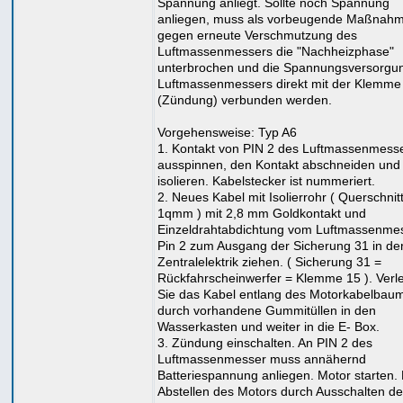
Spannung anliegt. Sollte noch Spannung
anliegen, muss als vorbeugende Maßnah
gegen erneute Verschmutzung des
Luftmassenmessers die "Nachheizphase"
unterbrochen und die Spannungsversorgu
Luftmassenmessers direkt mit der Klemme
(Zündung) verbunden werden.
Vorgehensweise: Typ A6
1. Kontakt von PIN 2 des Luftmassenmess
ausspinnen, den Kontakt abschneiden und
isolieren. Kabelstecker ist nummeriert.
2. Neues Kabel mit Isolierrohr ( Querschnit
1qmm ) mit 2,8 mm Goldkontakt und
Einzeldrahtabdichtung vom Luftmassenme
Pin 2 zum Ausgang der Sicherung 31 in de
Zentralelektrik ziehen. ( Sicherung 31 =
Rückfahrscheinwerfer = Klemme 15 ). Verl
Sie das Kabel entlang des Motorkabelbau
durch vorhandene Gummitüllen in den
Wasserkasten und weiter in die E- Box.
3. Zündung einschalten. An PIN 2 des
Luftmassenmesser muss annähernd
Batteriespannung anliegen. Motor starten.
Abstellen des Motors durch Ausschalten de