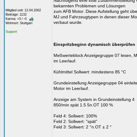
Nachfolgend eine lose Zusammenstellung 
bekannten Problemen und Lösungen
Mitglied seit: 12.04.2002
zum AFB Motor. Diese Aufstellung geht über
Beiträge: 1132
MJ und Fahrzeugtypen in denen dieser Mo
Karma: +3 / -0
verbaut wurde.
Wohnort: Stuttgart
Support
Einspritzbeginn dynamisch überprüfen
Meßwerteblock Anzeigegruppe 07 lesen, M
im Leerlauf.
Kühlmittel Sollwert: mindestens 85 °C
Grundeinstellung Anzeigegruppe 04 einleit
Motor im Leerlauf.
Anzeige am System in Grundeinstellung 4
850/min spät 1.5 5n.OT 100 %
Feld 4: Sollwert: 100%
Feld 2: Sollwert: "spät"
Feld 3: Sollwert: 2 °n.OT ± 2 °