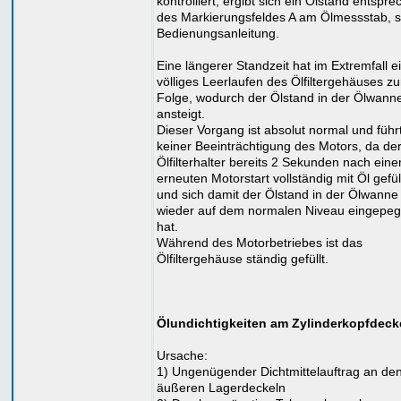
kontrolliert, ergibt sich ein Ölstand entspr
des Markierungsfeldes A am Ölmessstab, s
Bedienungsanleitung.
Eine längerer Standzeit hat im Extremfall e
völliges Leerlaufen des Ölfiltergehäuses zu
Folge, wodurch der Ölstand in der Ölwann
ansteigt.
Dieser Vorgang ist absolut normal und führ
keiner Beeinträchtigung des Motors, da de
Ölfilterhalter bereits 2 Sekunden nach ein
erneuten Motorstart vollständig mit Öl gefüll
und sich damit der Ölstand in der Ölwanne
wieder auf dem normalen Niveau eingepeg
hat.
Während des Motorbetriebes ist das
Ölfiltergehäuse ständig gefüllt.
Ölundichtigkeiten am Zylinderkopfdeck
Ursache:
1) Ungenügender Dichtmittelauftrag an de
äußeren Lagerdeckeln