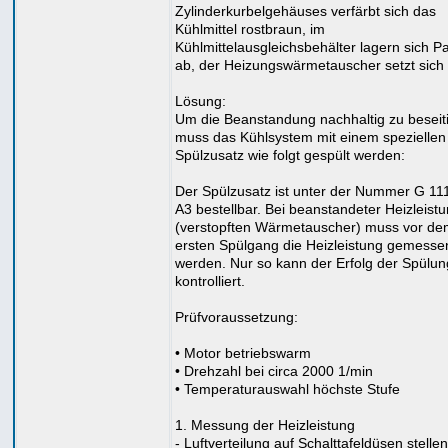
Zylinderkurbelgehäuses verfärbt sich das
Kühlmittel rostbraun, im
Kühlmittelausgleichsbehälter lagern sich Pa
ab, der Heizungswärmetauscher setzt sich 
Lösung:
Um die Beanstandung nachhaltig zu beseit
muss das Kühlsystem mit einem speziellen
Spülzusatz wie folgt gespült werden:
Der Spülzusatz ist unter der Nummer G 11
A3 bestellbar. Bei beanstandeter Heizleist
(verstopften Wärmetauscher) muss vor de
ersten Spülgang die Heizleistung gemesse
werden. Nur so kann der Erfolg der Spülun
kontrolliert.
Prüfvoraussetzung:
• Motor betriebswarm
• Drehzahl bei circa 2000 1/min
• Temperaturauswahl höchste Stufe
1. Messung der Heizleistung
- Luftverteilung auf Schalttafeldüsen stellen