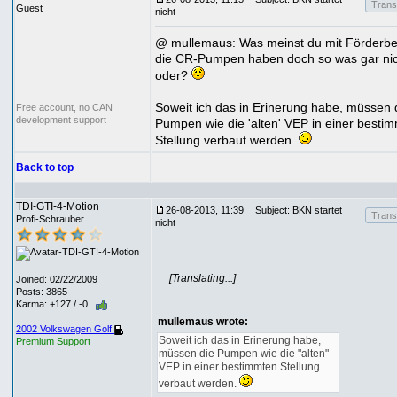
Transl
Guest
nicht
@ mullemaus: Was meinst du mit Förderbe
die CR-Pumpen haben doch so was gar nic
oder?
Soweit ich das in Erinerung habe, müssen 
Free account, no CAN
development support
Pumpen wie die 'alten' VEP in einer besti
Stellung verbaut werden.
Back to top
TDI-GTI-4-Motion
26-08-2013, 11:39
Subject: BKN startet
Transl
Profi-Schrauber
nicht
[Translating...]
Joined: 02/22/2009
Posts: 3865
Karma: +127 / -0
mullemaus wrote:
2002 Volkswagen Golf
Soweit ich das in Erinerung habe,
Premium Support
müssen die Pumpen wie die "alten"
VEP in einer bestimmten Stellung
verbaut werden.