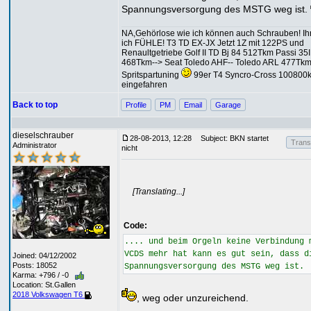
Spannungsversorgung des MSTG weg ist.
NA,Gehörlose wie ich können auch Schrauben! I
ich FÜHLE! T3 TD EX-JX Jetzt 1Z mit 122PS und
Renaultgetriebe Golf II TD Bj 84 512Tkm Passi 35I
468Tkm--> Seat Toledo AHF-- Toledo ARL 477Tkm
Spritspartuning
99er T4 Syncro-Cross 100800
eingefahren
Back to top
Profile
PM
Email
Garage
dieselschrauber
28-08-2013, 12:28
Subject: BKN startet
Transl
Administrator
nicht
[Translating...]
Code:
.... und beim Orgeln keine Verbindung 
VCDS mehr hat kann es gut sein, dass d
Joined: 04/12/2002
Posts: 18052
Spannungsversorgung des MSTG weg ist.
Karma: +796 / -0
Location: St.Gallen
2018 Volkswagen T6
, weg oder unzureichend.