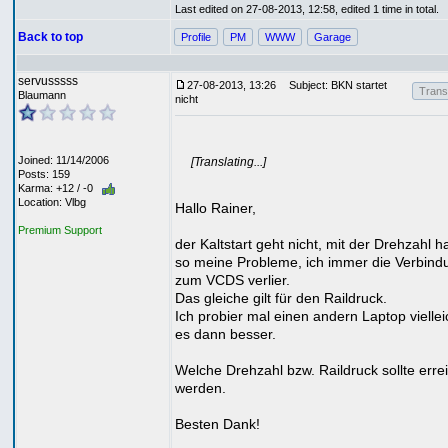
Last edited on 27-08-2013, 12:58, edited 1 time in total.
Back to top
Profile
PM
WWW
Garage
servusssss
27-08-2013, 13:26
Subject: BKN startet
Transl
Blaumann
nicht
Joined: 11/14/2006
[Translating...]
Posts: 159
Karma: +12 / -0
Location: Vlbg
Hallo Rainer,
Premium Support
der Kaltstart geht nicht, mit der Drehzahl h
so meine Probleme, ich immer die Verbind
zum VCDS verlier.
Das gleiche gilt für den Raildruck.
Ich probier mal einen andern Laptop vielleic
es dann besser.
Welche Drehzahl bzw. Raildruck sollte errei
werden.
Besten Dank!