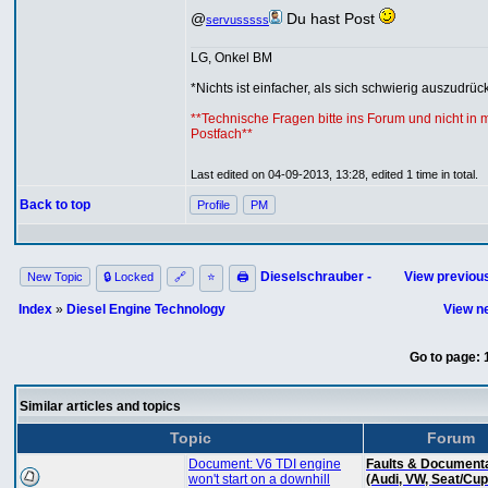
@
Du hast Post
servusssss
LG, Onkel BM
*Nichts ist einfacher, als sich schwierig auszudrücke
**Technische Fragen bitte ins Forum und nicht in 
Postfach**
Last edited on 04-09-2013, 13:28, edited 1 time in total.
Back to top
Profile
PM
Dieselschrauber -
View previous
New Topic
🔒 Locked
🔗
⭐
🖨
Index
»
Diesel Engine Technology
View ne
Go to page:
Similar articles and topics
Topic
Forum
Document: V6 TDI engine
Faults & Document
won't start on a downhill
(Audi, VW, Seat/Cup