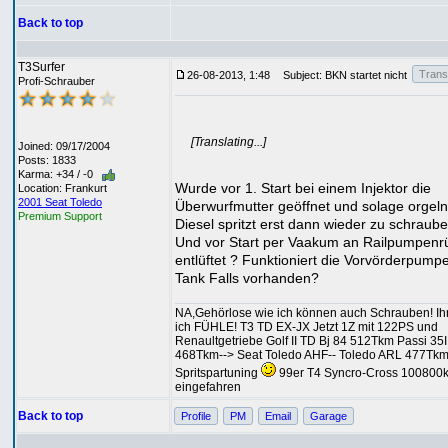
Back to top
T3Surfer
Transl
26-08-2013, 1:48
Subject: BKN startet nicht
Profi-Schrauber
[Translating...]
Joined: 09/17/2004
Posts: 1833
Karma: +34 / -0
Wurde vor 1. Start bei einem Injektor die
Location: Frankurt
2001 Seat Toledo
Überwurfmutter geöffnet und solage orgeln
Premium Support
Diesel spritzt erst dann wieder zu schraub
Und vor Start per Vaakum an Railpumpenr
entlüftet ? Funktioniert die Vorvörderpump
Tank Falls vorhanden?
NA,Gehörlose wie ich können auch Schrauben! I
ich FÜHLE! T3 TD EX-JX Jetzt 1Z mit 122PS und
Renaultgetriebe Golf II TD Bj 84 512Tkm Passi 35I
468Tkm--> Seat Toledo AHF-- Toledo ARL 477Tkm
Spritspartuning
99er T4 Syncro-Cross 100800
eingefahren
Back to top
Profile
PM
Email
Garage