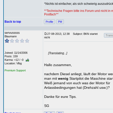
*Nichts ist einfacher, als sich schwierig auszudrücke
**Technische Fragen bitte ins Forum und nicht in 
Postfach**
Back to top
Profile
PM
servusssss
27-08-2013, 12:38
Subject: BKN startet
Transl
Blaumann
nicht
Joined: 11/14/2006
[Translating...]
Posts: 159
Karma: +12 / -0
Location: Vlbg
Hallo zusammen,
Premium Support
nachdem Diesel anliegt, läuft der Motor w
man mit
wenig
Startpilot die Maschine star
Weiß jemand von euch was der Motor für
Anlassbedingungen hat (Drehzahl usw.)?
Danke für eure Tips.
SG