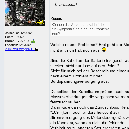
[Translating...]
Quote:
Können die Verbindungsabbrüche
ein Symptom für die neuen Probleme
Joined: 04/12/2002
sein?
Posts: 18052
Karma: +796 / -0
Welche neuen Probleme? Erst geht der Mo
Location: St.Gallen
2018 Volkswagen T6
nicht an, nun halt noch aus.
Sind die Kabel an der Batterie festgeschra
stecken nicht nur lose auf den Polen?
Sieht für mich bei der Beschreibung eindeu
nach einem Problem mit der
Bordspannungsversorgung aus.
Du solltest den Kabelbaum prüfen, auch au
Masseverbindungen die vergessen wurden
festzuschrauben.
Dann wäre da noch das Zündschloss. Rela
"109" (kann auch anders heissen) zur
Stromversorgung des Motorsteuergeräts w
ein Kandidat, wenn da nicht die fehlende
Verbindung zu anderen Steuergeräten wär