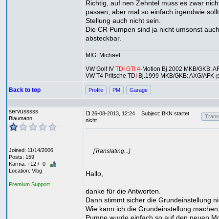
Richtig, auf nen Zehntel muss es zwar nich
passen, aber mal so einfach irgendwie sollt
Stellung auch nicht sein.
Die CR Pumpen sind ja nicht umsonst auc
absteckbar.
MfG. Michael
VW Golf IV
TDI GTI 4
-Motion Bj.2002 MKB/GKB: A
VW T4 Pritsche TD
I
Bj.1999 MKB/GKB: AXG/AFK
(
Back to top
Profile
PM
Garage
servusssss
26-08-2013, 12:24
Subject: BKN startet
Transl
Blaumann
nicht
Joined: 11/14/2006
[Translating...]
Posts: 159
Karma: +12 / -0
Location: Vlbg
Hallo,
Premium Support
danke für die Antworten.
Dann stimmt sicher die Grundeinstellung ni
Wie kann ich die Grundeinstellung machen,
Pumpe wurde einfach so auf den neuen Mo