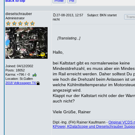
Back to top
Profile
PM
dieselschrauber
27-08-2013, 12:57
Subject: BKN startet
Transl
Administrator
nicht
[Translating...]
Hallo,
bei Kaltstart gibt es normalerweise keine
Joined: 04/12/2002
Mindestdrehzahl, es muss aber ein Mindes
Posts: 18052
im Rail erreicht werden. Daher solltest Du 
Karma: +796 / -0
wie hoch die Drehzahl beim Anlassen ist u
Location: St.Gallen
2018 Volkswagen T6
welche Kühlmitteltemperatur im Motorsteu
angezeigt wird.
Klappt nur der Kaltstart nicht oder der War
auch nicht?
Viele Grüße, Rainer
Dipl.-Ing. (FH) Rainer Kaufmann -
Original VCDS m
KPower, KDataScope und Dieselschrauber Suppo