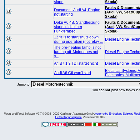
slope
Skoda)
Faults & Document
Document: Audi A4, Engine
(Audi, VW, Seat/Cup
not starting
Skoda)
Doku A6 4B, Standheizung
Faults & Document
startet nicht über
(Audi, VW, Seat/Cup
Funkfernbed.
Skoda)
1Z fails to start/shuts down
Diesel Engine Tech
during operation (not relay ...
The pre-heating lamp is not
turning off. Motor does not
Diesel Engine Tech
s...
A4 B7 1.9 TDI startet nicht
Diesel Engine Tech
Electrical Systems, 
Audi A6 C6 won't start
Electronics, Multime
Jump to:
You
cannot
post new topics in 
Foren- und Portal-Software: V7.7 © 2003 - 2026 Kaufmann Automotive GmbH,
Automotive Embedded Software Freel
für Kfz-Diagnosegeräte
. Parse time: 0.081s