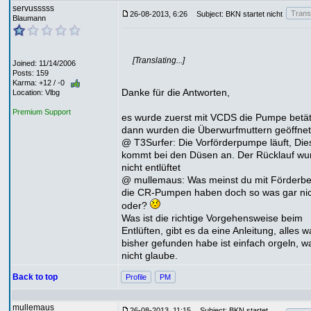
servusssss
Transl
26-08-2013, 6:26
Subject: BKN startet nicht
Blaumann
[Translating...]
Joined: 11/14/2006
Posts: 159
Karma: +12 / -0
Danke für die Antworten,
Location: Vlbg
Premium Support
es wurde zuerst mit VCDS die Pumpe betät
dann wurden die Überwurfmuttern geöffnet
@ T3Surfer: Die Vorförderpumpe läuft, Die
kommt bei den Düsen an. Der Rücklauf wu
nicht entlüftet
@ mullemaus: Was meinst du mit Förderbe
die CR-Pumpen haben doch so was gar nic
oder?
Was ist die richtige Vorgehensweise beim
Entlüften, gibt es da eine Anleitung, alles w
bisher gefunden habe ist einfach orgeln, w
nicht glaube.
Back to top
Profile
PM
mullemaus
26-08-2013, 11:15
Subject: BKN startet