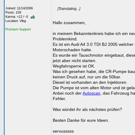
Joined: 11/14/2006
[Translating...]
Posts: 159
Karma: +12 / -0
Location: Vlbg
Hallo zusammen,
Premium Support
in meinem Bekanntenkreis habe ich ein ne
Problemkind.
Es ist ein Audi A4 3.0 TDI BJ 2005 welcher
Motorschaden hatte.
Es wurde ein Tauschmotor eingebaut, dieser
jetzt aber nicht starten.
Wegfahrsperre ist OK.
Was ich gesehen habe, die CR-Pumpe bau
keinen Druck auf, nur um die 50bar.
Diesel ist vorhanden an den Injektoren.
Die Pumpe ist vom alten Motor und ist gela
Anbei noch der
Autoscan
, das Fahrzeug ha
Fehler.
Was würdet ihr als nächstes prüfen?
Besten Danke für eure Ideen.
servusssss