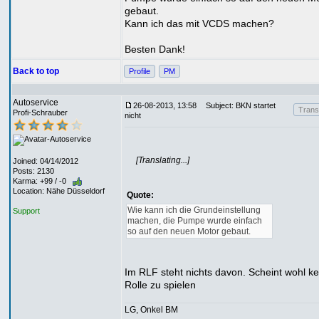
gebaut.
Kann ich das mit VCDS machen?
Besten Dank!
Back to top
Profile
PM
Autoservice
26-08-2013, 13:58
Subject: BKN startet
Transl
Profi-Schrauber
nicht
[Translating...]
Joined: 04/14/2012
Posts: 2130
Karma: +99 / -0
Location: Nähe Düsseldorf
Quote:
Wie kann ich die Grundeinstellung
Support
machen, die Pumpe wurde einfach
so auf den neuen Motor gebaut.
Im RLF steht nichts davon. Scheint wohl ke
Rolle zu spielen
LG, Onkel BM