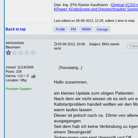
Dipl.-Ing. (FH) Rainer Kaufmann -
Original VCDS m
KPower, KDataScope und Dieselschrauber Suppo
Last edited on 28-08-2013, 12:28, edited 1 time in total.
Back to top
Profile
PM
WWW
Garage
servusssss
03-09-2013, 20:06
Subject: BKN startet
Transl
Blaumann
nicht
Joined: 11/14/2006
[Translating...]
Posts: 159
Karma: +12 / -0
Location: Vlbg
Hallo zusammen,
Premium Support
ein kleines Update zum obigen Patienten.
Nach dem wir nicht wissen ob es sich um e
Kaltstartproblem handelt wollten wir den M
warm laufen lassen.
Dieser ist jedoch nach ca. 10min von allein
ausgegangen.
Seit dem hab ich keine Verbindung zu irge
einem Steuergerät!
Sicherungen usw sind überprüft und OK.