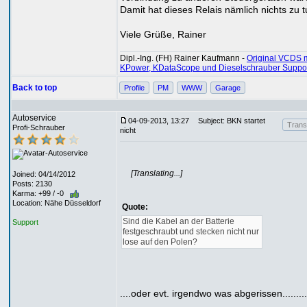
Damit hat dieses Relais nämlich nichts zu t
Viele Grüße, Rainer
Dipl.-Ing. (FH) Rainer Kaufmann -
Original VCDS m
KPower, KDataScope und Dieselschrauber Suppo
Back to top
Profile
PM
WWW
Garage
Autoservice
04-09-2013, 13:27
Subject: BKN startet
Transl
Profi-Schrauber
nicht
[Translating...]
Joined: 04/14/2012
Posts: 2130
Karma: +99 / -0
Location: Nähe Düsseldorf
Quote:
Sind die Kabel an der Batterie
Support
festgeschraubt und stecken nicht nur
lose auf den Polen?
....oder evt. irgendwo was abgerissen..........