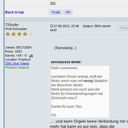
SG
Back to top
Profile
PM
T3Surfer
27-08-2013, 22:48
Subject: BKN startet
Transl
Profi-Schrauber
nicht
Joined: 09/17/2004
[Translating...]
Posts: 1833
Karma: +34 / -0
Location: Frankurt
servusssss wrote:
2001 Seat Toledo
Premium Support
Hallo zusammen,
nachdem Diesel anliegt, läuft der
Motor wenn man mit
wenig
Startpilot
die Maschine startet.
Weiß jemand von euch was der
Motor für Anlassbedingungen hat
(Drehzahl usw.)?
Danke für eure Tips.
SG
.... und beim Orgeln keine Verbindung mit
mehr hat kann es gut sein, dass die