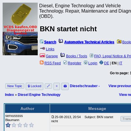
Diesel, Engine Technology and Vehicle
Technology. Repair, Maintenance and Diagn
(OBD).
BKN startet nicht
Search
Automotive Technical Articles
Book
Links
Garage
Books / Tools
FAQ, Legal Notice & Pr
RSS Feed
Register
Login
DE
|
EN
|
IT
Go to page:
Dieselschrauber -
View previous
New Topic
🔒 Locked
🔗
⭐
🖨
Index
»
Diesel Engine Technology
View ne
Author
Message
servusssss
25-08-2013, 20:54
Subject: BKN startet
Transl
Blaumann
nicht