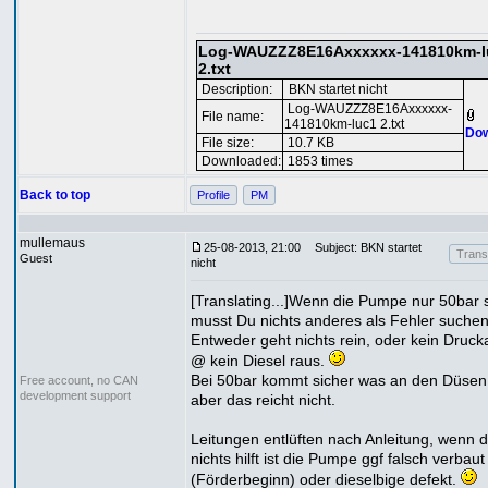
Log-WAUZZZ8E16Axxxxxx-141810km-l
2.txt
Description:
BKN startet nicht
Log-WAUZZZ8E16Axxxxxx-
File name:
141810km-luc1 2.txt
Dow
File size:
10.7 KB
Downloaded:
1853 times
Back to top
Profile
PM
mullemaus
25-08-2013, 21:00
Subject: BKN startet
Transl
Guest
nicht
[Translating...]Wenn die Pumpe nur 50bar s
musst Du nichts anderes als Fehler suchen
Entweder geht nichts rein, oder kein Druc
@ kein Diesel raus.
Bei 50bar kommt sicher was an den Düsen
Free account, no CAN
development support
aber das reicht nicht.
Leitungen entlüften nach Anleitung, wenn 
nichts hilft ist die Pumpe ggf falsch verbaut
(Förderbeginn) oder dieselbige defekt.