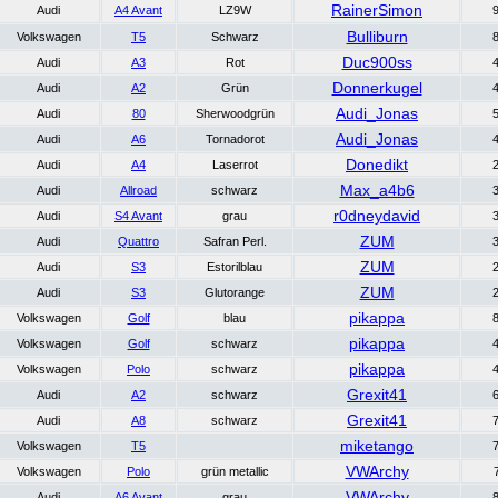
RainerSimon
Audi
A4 Avant
LZ9W
Bulliburn
Volkswagen
T5
Schwarz
Duc900ss
Audi
A3
Rot
Donnerkugel
Audi
A2
Grün
Audi_Jonas
Audi
80
Sherwoodgrün
Audi_Jonas
Audi
A6
Tornadorot
Donedikt
Audi
A4
Laserrot
Max_a4b6
Audi
Allroad
schwarz
r0dneydavid
Audi
S4 Avant
grau
ZUM
Audi
Quattro
Safran Perl.
ZUM
Audi
S3
Estorilblau
ZUM
Audi
S3
Glutorange
pikappa
Volkswagen
Golf
blau
pikappa
Volkswagen
Golf
schwarz
pikappa
Volkswagen
Polo
schwarz
Grexit41
Audi
A2
schwarz
Grexit41
Audi
A8
schwarz
miketango
Volkswagen
T5
VWArchy
Volkswagen
Polo
grün metallic
VWArchy
Audi
A6 Avant
grau