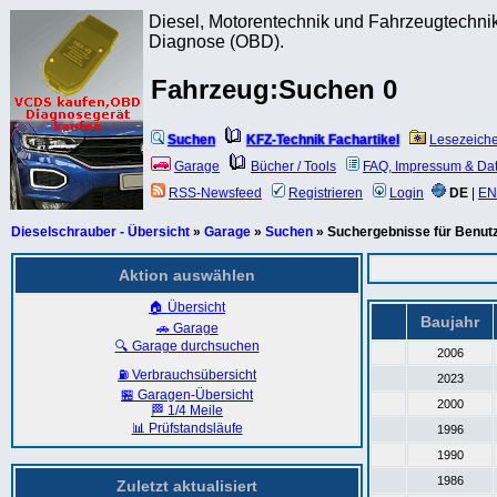
Diesel, Motorentechnik und Fahrzeugtechnik
Diagnose (OBD).
Fahrzeug:Suchen 0
Suchen
KFZ-Technik Fachartikel
Lesezeich
Garage
Bücher / Tools
FAQ, Impressum & Da
RSS-Newsfeed
Registrieren
Login
DE
|
EN
Dieselschrauber - Übersicht
»
Garage
»
Suchen
» Suchergebnisse für Benut
Aktion auswählen
🏠 Übersicht
Baujahr
🚗 Garage
🔍 Garage durchsuchen
2006
⛽ Verbrauchsübersicht
2023
🏪 Garagen-Übersicht
2000
🏁 1/4 Meile
📊 Prüfstandsläufe
1996
1990
1986
Zuletzt aktualisiert