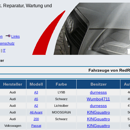
. Reparatur, Wartung und
en
Links
tenschutz
|
IT
zer
Fahrzeuge von Red
Hersteller
Modell
Farbe
Besitzer
Au
durnesss
Audi
A3
LY9B
4
Wumbo4711
Audi
A5
Schwarz
4
durnesss
Audi
A2
Lichtsilber
4
KINGquattro
Audi
A6 Avant
MOOSGRüN
5
KINGquattro
Audi
200
Schwarz
5
KINGquattro
Volkswagen
Passat