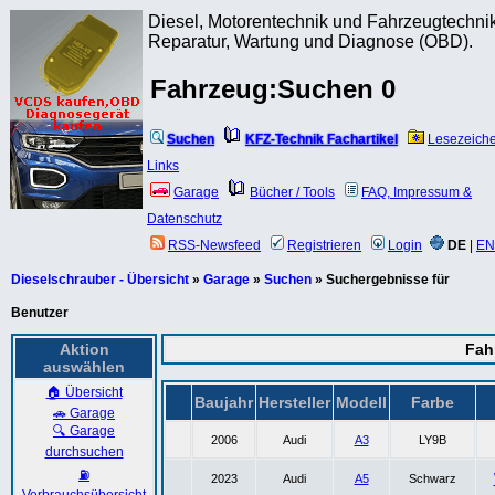
Diesel, Motorentechnik und Fahrzeugtechnik
Reparatur, Wartung und Diagnose (OBD).
Fahrzeug:Suchen 0
Suchen
KFZ-Technik Fachartikel
Lesezeich
Links
Garage
Bücher / Tools
FAQ, Impressum &
Datenschutz
RSS-Newsfeed
Registrieren
Login
DE
|
EN
Dieselschrauber - Übersicht
»
Garage
»
Suchen
» Suchergebnisse für
Benutzer
Aktion
Fah
auswählen
🏠 Übersicht
Baujahr
Hersteller
Modell
Farbe
🚗 Garage
🔍 Garage
2006
Audi
A3
LY9B
durchsuchen
⛽
2023
Audi
A5
Schwarz