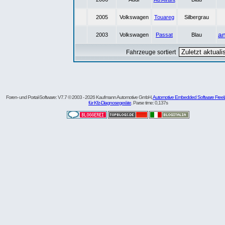
2005
Volkswagen
Touareg
Silbergrau
a
2003
Volkswagen
Passat
Blau
Fahrzeuge sortiert
Foren- und Portal-Software: V7.7 © 2003 - 2026 Kaufmann Automotive GmbH,
Automotive Embedded Software Freel
für Kfz-Diagnosegeräte
. Parse time: 0,137s