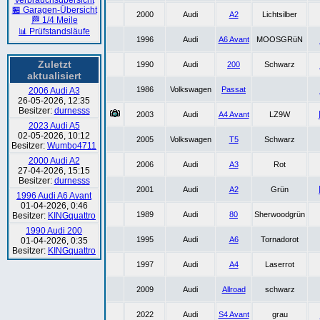
Verbrauchsübersicht
🏪 Garagen-Übersicht
2000
Audi
A2
Lichtsilber
🏁 1/4 Meile
📊 Prüfstandsläufe
1996
Audi
A6 Avant
MOOSGRüN
Zuletzt
1990
Audi
200
Schwarz
aktualisiert
1986
Volkswagen
Passat
2006 Audi A3
26-05-2026, 12:35
Besitzer:
durnesss
2003
Audi
A4 Avant
LZ9W
2023 Audi A5
02-05-2026, 10:12
2005
Volkswagen
T5
Schwarz
Besitzer:
Wumbo4711
2000 Audi A2
2006
Audi
A3
Rot
27-04-2026, 15:15
Besitzer:
durnesss
2001
Audi
A2
Grün
1996 Audi A6 Avant
01-04-2026, 0:46
1989
Audi
80
Sherwoodgrün
Besitzer:
KINGquattro
1990 Audi 200
1995
Audi
A6
Tornadorot
01-04-2026, 0:35
Besitzer:
KINGquattro
1997
Audi
A4
Laserrot
2009
Audi
Allroad
schwarz
2022
Audi
S4 Avant
grau