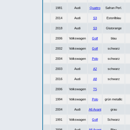
1981
Audi
Quattro
Safran Perl.
2014
Audi
S3
Estorilblau
2018
Audi
S3
Glutorange
2006
Volkswagen
Golf
blau
2002
Volkswagen
Golf
schwarz
2004
Volkswagen
Polo
schwarz
2003
Audi
A2
schwarz
2016
Audi
A8
schwarz
2006
Volkswagen
T5
1994
Volkswagen
Polo
grün metallic
2004
Audi
A6 Avant
grau
1991
Volkswagen
Golf
Schwarz
2006
Audi
A6 Avant
Blau