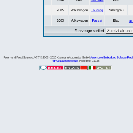
2005
Volkswagen
Touareg
Silbergrau
a
2003
Volkswagen
Passat
Blau
Fahrzeuge sortiert
Foren- und Portal-Software: V7.7 © 2003 - 2026 Kaufmann Automotive GmbH,
Automotive Embedded Software Freel
für Kfz-Diagnosegeräte
. Parse time: 0,114s