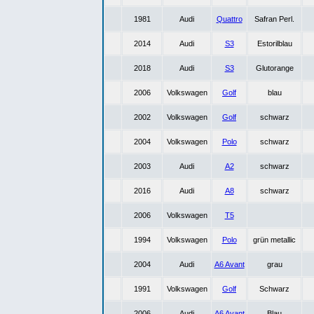
1981
Audi
Quattro
Safran Perl.
2014
Audi
S3
Estorilblau
2018
Audi
S3
Glutorange
2006
Volkswagen
Golf
blau
2002
Volkswagen
Golf
schwarz
2004
Volkswagen
Polo
schwarz
2003
Audi
A2
schwarz
2016
Audi
A8
schwarz
2006
Volkswagen
T5
1994
Volkswagen
Polo
grün metallic
2004
Audi
A6 Avant
grau
1991
Volkswagen
Golf
Schwarz
2006
Audi
A6 Avant
Blau