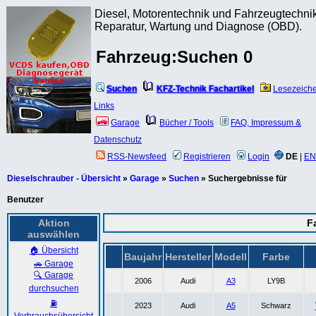
Diesel, Motorentechnik und Fahrzeugtechnik
Reparatur, Wartung und Diagnose (OBD).
Fahrzeug:Suchen 0
Suchen
KFZ-Technik Fachartikel
Lesezeich
Links
Garage
Bücher / Tools
FAQ, Impressum &
Datenschutz
RSS-Newsfeed
Registrieren
Login
DE
|
EN
Dieselschrauber - Übersicht
»
Garage
»
Suchen
» Suchergebnisse für
Benutzer
Aktion
F
auswählen
🏠 Übersicht
Baujahr
Hersteller
Modell
Farbe
🚗 Garage
🔍 Garage
2006
Audi
A3
LY9B
durchsuchen
⛽
2023
Audi
A5
Schwarz