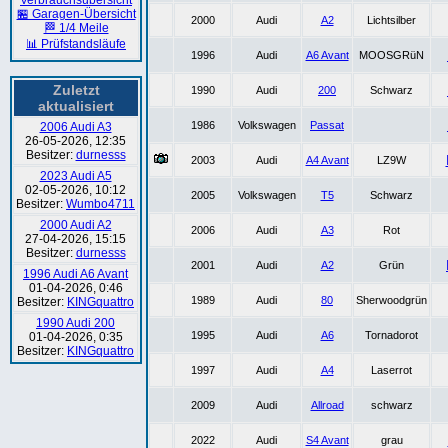
Verbrauchsübersicht
🏪 Garagen-Übersicht
2000
Audi
A2
Lichtsilber
🏁 1/4 Meile
📊 Prüfstandsläufe
1996
Audi
A6 Avant
MOOSGRüN
Zuletzt
1990
Audi
200
Schwarz
aktualisiert
1986
Volkswagen
Passat
2006 Audi A3
26-05-2026, 12:35
Besitzer:
durnesss
2003
Audi
A4 Avant
LZ9W
2023 Audi A5
02-05-2026, 10:12
2005
Volkswagen
T5
Schwarz
Besitzer:
Wumbo4711
2000 Audi A2
2006
Audi
A3
Rot
27-04-2026, 15:15
Besitzer:
durnesss
2001
Audi
A2
Grün
1996 Audi A6 Avant
01-04-2026, 0:46
1989
Audi
80
Sherwoodgrün
Besitzer:
KINGquattro
1990 Audi 200
1995
Audi
A6
Tornadorot
01-04-2026, 0:35
Besitzer:
KINGquattro
1997
Audi
A4
Laserrot
2009
Audi
Allroad
schwarz
2022
Audi
S4 Avant
grau