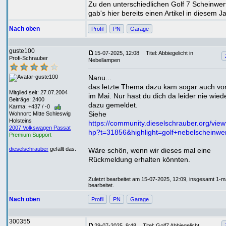
Zu den unterschiedlichen Golf 7 Scheinwer
gab's hier bereits einen Artikel in diesem Ja
Nach oben
Profil
PN
Garage
guste100
15-07-2025, 12:08
Titel: Abbiegelicht in
Profi-Schrauber
Nebellampen
Nanu...
das letzte Thema dazu kam sogar auch von
Mitglied seit: 27.07.2004
im Mai. Nur hast du dich da leider nie wied
Beiträge: 2400
dazu gemeldet.
Karma: +437 / -0
Siehe
Wohnort: Mitte Schleswig
Holsteins
https://community.dieselschrauber.org/view
2007 Volkswagen Passat
hp?t=31856&highlight=golf+nebelscheinwer
Premium Support
dieselschrauber
gefällt das.
Wäre schön, wenn wir dieses mal eine
Rückmeldung erhalten könnten.
Zuletzt bearbeitet am 15-07-2025, 12:09, insgesamt 1-m
bearbeitet.
Nach oben
Profil
PN
Garage
300355
29-07-2025, 9:48
Titel: Golf7 Abbiegelicht.