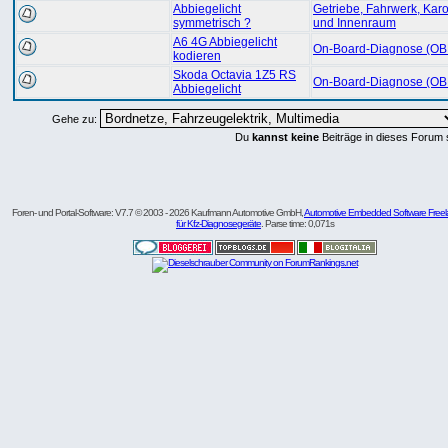
Abbiegelicht
Getriebe, Fahrwerk, Kar
symmetrisch ?
und Innenraum
A6 4G Abbiegelicht
On-Board-Diagnose (OB
kodieren
Skoda Octavia 1Z5 RS
On-Board-Diagnose (OB
Abbiegelicht
Gehe zu:
Du
kannst keine
Beiträge in dieses Forum 
Foren- und Portal-Software: V7.7 © 2003 - 2026 Kaufmann Automotive GmbH,
Automotive Embedded Software Freel
für Kfz-Diagnosegeräte
. Parse time: 0,071s