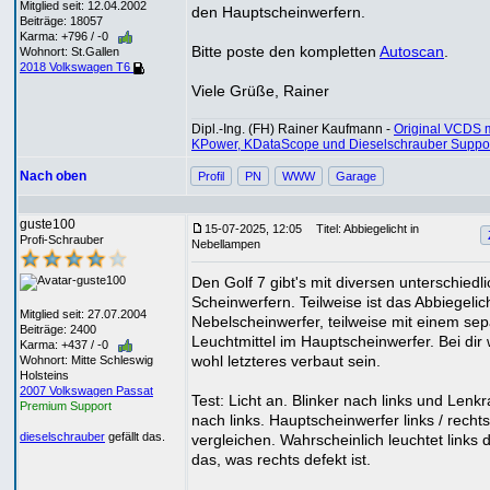
Mitglied seit: 12.04.2002
den Hauptscheinwerfern.
Beiträge: 18057
Karma: +796 / -0
Bitte poste den kompletten
Autoscan
.
Wohnort: St.Gallen
2018 Volkswagen T6
Viele Grüße, Rainer
Dipl.-Ing. (FH) Rainer Kaufmann -
Original VCDS m
KPower, KDataScope und Dieselschrauber Suppo
Nach oben
Profil
PN
WWW
Garage
guste100
15-07-2025, 12:05
Titel: Abbiegelicht in
Profi-Schrauber
Nebellampen
Den Golf 7 gibt's mit diversen unterschiedl
Scheinwerfern. Teilweise ist das Abbiegelic
Mitglied seit: 27.07.2004
Nebelscheinwerfer, teilweise mit einem se
Beiträge: 2400
Leuchtmittel im Hauptscheinwerfer. Bei dir 
Karma: +437 / -0
wohl letzteres verbaut sein.
Wohnort: Mitte Schleswig
Holsteins
2007 Volkswagen Passat
Test: Licht an. Blinker nach links und Lenk
Premium Support
nach links. Hauptscheinwerfer links / rechts
dieselschrauber
gefällt das.
vergleichen. Wahrscheinlich leuchtet links 
das, was rechts defekt ist.