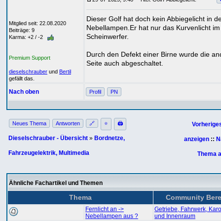
Dieser Golf hat doch kein Abbiegelicht in d
Mitglied seit: 22.08.2020
Nebellampen.Er hat nur das Kurvenlicht im
Beiträge: 9
Scheinwerfer.
Karma: +2 / -2
Durch den Defekt einer Birne wurde die an
Premium Support
Seite auch abgeschaltet.
dieselschrauber
und
Bertil
gefällt das.
Nach oben
Profil
PN
Neues Thema
Antworten
🔗
⭐
🖨
Vorherige
Dieselschrauber - Übersicht
»
Bordnetze,
anzeigen
::
N
Fahrzeugelektrik, Multimedia
Thema a
Ähnliche Fachartikel und Themen
Thema
Community Bere
Fernlicht an ->
Getriebe, Fahrwerk, Kar
Nebellampen aus ?
und Innenraum