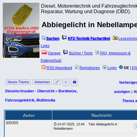
Diesel, Motorentechnik und Fahrzeugtechnik
Reparatur, Wartung und Diagnose (OBD).
Abbiegelicht in Nebellamp
Suchen
KFZ-Technik Fachartikel
Lesezeich
Links
Garage
Bücher / Tools
FAQ, Impressum &
Datenschutz
RSS-Newsfeed
Registrieren
Login
DE
|
EN
Neues Thema
Antworten
🔗
⭐
🖨
Vorherige
Dieselschrauber - Übersicht
»
Bordnetze,
anzeigen
::
N
Fahrzeugelektrik, Multimedia
Thema a
Autor
Nachricht
300355
14-07-2025, 13:44
Titel: Abbiegelicht in
Nebellampen