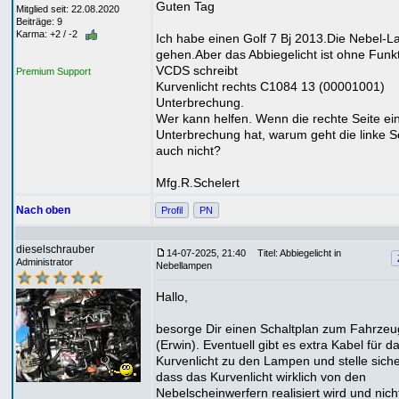
Guten Tag
Mitglied seit: 22.08.2020
Beiträge: 9
Karma: +2 / -2
Ich habe einen Golf 7 Bj 2013.Die Nebel-
gehen.Aber das Abbiegelicht ist ohne Funkt
VCDS schreibt
Premium Support
Kurvenlicht rechts C1084 13 (00001001)
Unterbrechung.
Wer kann helfen. Wenn die rechte Seite ei
Unterbrechung hat, warum geht die linke S
auch nicht?
Mfg.R.Schelert
Nach oben
Profil
PN
dieselschrauber
14-07-2025, 21:40
Titel: Abbiegelicht in
Administrator
Nebellampen
Hallo,
besorge Dir einen Schaltplan zum Fahrzeu
(Erwin). Eventuell gibt es extra Kabel für d
Kurvenlicht zu den Lampen und stelle siche
dass das Kurvenlicht wirklich von den
Nebelscheinwerfern realisiert wird und nich