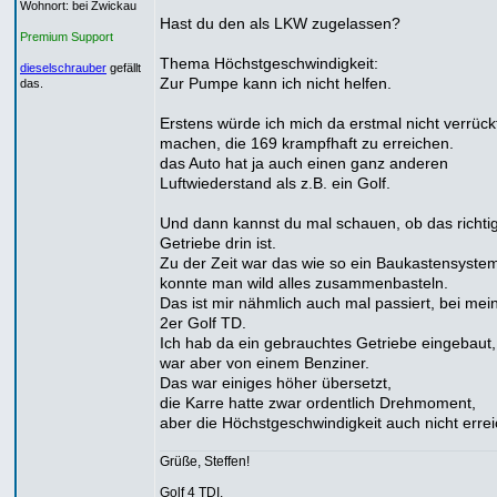
Wohnort: bei Zwickau
Hast du den als LKW zugelassen?
Premium Support
Thema Höchstgeschwindigkeit:
dieselschrauber
gefällt
Zur Pumpe kann ich nicht helfen.
das.
Erstens würde ich mich da erstmal nicht verrück
machen, die 169 krampfhaft zu erreichen.
das Auto hat ja auch einen ganz anderen
Luftwiederstand als z.B. ein Golf.
Und dann kannst du mal schauen, ob das richti
Getriebe drin ist.
Zu der Zeit war das wie so ein Baukastensyste
konnte man wild alles zusammenbasteln.
Das ist mir nähmlich auch mal passiert, bei me
2er Golf TD.
Ich hab da ein gebrauchtes Getriebe eingebaut,
war aber von einem Benziner.
Das war einiges höher übersetzt,
die Karre hatte zwar ordentlich Drehmoment,
aber die Höchstgeschwindigkeit auch nicht errei
Grüße, Steffen!
Golf 4 TDI,