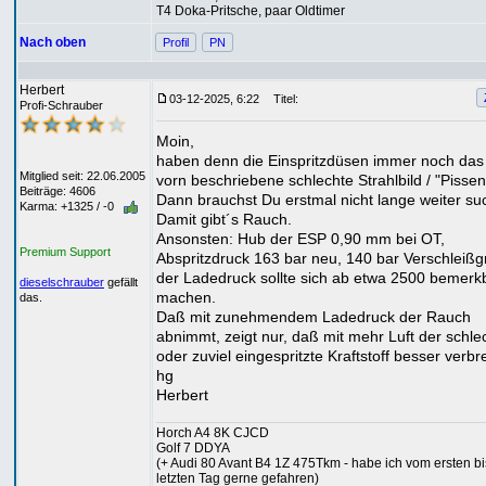
T4 Doka-Pritsche, paar Oldtimer
Nach oben
Profil
PN
Herbert
03-12-2025, 6:22
Titel:
Profi-Schrauber
Moin,
haben denn die Einspritzdüsen immer noch das 
Mitglied seit: 22.06.2005
vorn beschriebene schlechte Strahlbild / "Pissen
Beiträge: 4606
Dann brauchst Du erstmal nicht lange weiter su
Karma: +1325 / -0
Damit gibt´s Rauch.
Ansonsten: Hub der ESP 0,90 mm bei OT,
Premium Support
Abspritzdruck 163 bar neu, 140 bar Verschleißg
der Ladedruck sollte sich ab etwa 2500 bemerk
dieselschrauber
gefällt
machen.
das.
Daß mit zunehmendem Ladedruck der Rauch
abnimmt, zeigt nur, daß mit mehr Luft der schle
oder zuviel eingespritzte Kraftstoff besser verbr
hg
Herbert
Horch A4 8K CJCD
Golf 7 DDYA
(+ Audi 80 Avant B4 1Z 475Tkm - habe ich vom ersten b
letzten Tag gerne gefahren)