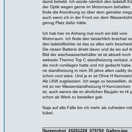
damit behebt. Ich würde nämlich den ladeluft Kü
der Optik wegen gerne im Motorraum behalten. 
finde die Anordnung so über dem getriebe mega
auch wenn ich in der Front vor dem Wasserkühl
genug Platz dafür hätte.
Ich hab hier im Anhang mal noch ein bild vom
Motorraum. Ich finde den tatsächlich brachial vol
den ladeluftkühler ist das so alles sehr beschei
Die riesen Batterie direkt davor und da wo auf 
Bild der wischwasserbehälter ist ist aktuell noch
webasto Thermo Top C standheizung verbaut, we
die noch rumliegen hatte und mir gedacht habe
ne standheizung in nem 35 jahre alten caddy d
schon cool wäre. Und ja er ist Ohne H Kennzei
Als LKW zugelassen. Ich wage zu bezweifeln, d
mit so ner Wasserstandheizung H Kennzeichen 
ist, auch wenns die im ähnlichen Baujahr im t4 j
schon ab Werk zu bestellen gab.
Naja auf alle Fälle bin ich mehr als zufrieden m
kübel.
Screenshot_20251229_075754_Gallery.jpg