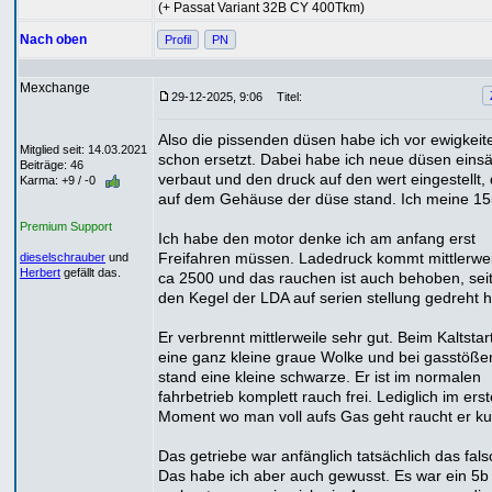
(+ Passat Variant 32B CY 400Tkm)
Nach oben
Profil
PN
Mexchange
29-12-2025, 9:06
Titel:
Also die pissenden düsen habe ich vor ewigkeit
Mitglied seit: 14.03.2021
schon ersetzt. Dabei habe ich neue düsen eins
Beiträge: 46
verbaut und den druck auf den wert eingestellt, 
Karma: +9 / -0
auf dem Gehäuse der düse stand. Ich meine 15
Premium Support
Ich habe den motor denke ich am anfang erst
Freifahren müssen. Ladedruck kommt mittlerwei
dieselschrauber
und
Herbert
gefällt das.
ca 2500 und das rauchen ist auch behoben, seit
den Kegel der LDA auf serien stellung gedreht 
Er verbrennt mittlerweile sehr gut. Beim Kaltstart
eine ganz kleine graue Wolke und bei gasstöße
stand eine kleine schwarze. Er ist im normalen
fahrbetrieb komplett rauch frei. Lediglich im ers
Moment wo man voll aufs Gas geht raucht er ku
Das getriebe war anfänglich tatsächlich das fals
Das habe ich aber auch gewusst. Es war ein 5b