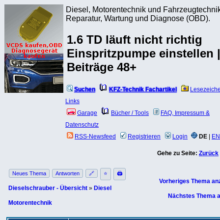
Diesel, Motorentechnik und Fahrzeugtechnik
Reparatur, Wartung und Diagnose (OBD).
1.6 TD läuft nicht richtig
Einspritzpumpe einstellen 
Beiträge 48+
Suchen
KFZ-Technik Fachartikel
Lesezeich
Links
Garage
Bücher / Tools
FAQ, Impressum &
Datenschutz
RSS-Newsfeed
Registrieren
Login
DE
|
EN
Gehe zu Seite:
Zurück
Neues Thema
Antworten
🔗
⭐
🖨
Vorheriges Thema an
Dieselschrauber - Übersicht
»
Diesel
Nächstes Thema a
Motorentechnik