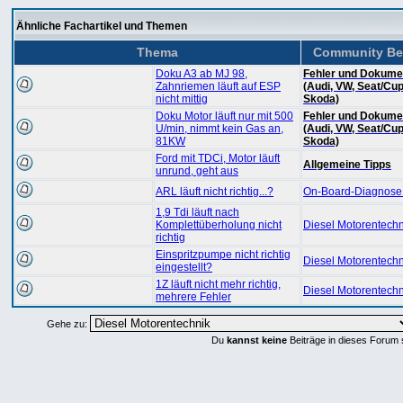
Ähnliche Fachartikel und Themen
Thema
Community Be
Doku A3 ab MJ 98,
Fehler und Dokume
Zahnriemen läuft auf ESP
(Audi, VW, Seat/Cup
nicht mittig
Skoda)
Doku Motor läuft nur mit 500
Fehler und Dokume
U/min, nimmt kein Gas an,
(Audi, VW, Seat/Cup
81KW
Skoda)
Ford mit TDCi, Motor läuft
Allgemeine Tipps
unrund, geht aus
ARL läuft nicht richtig...?
On-Board-Diagnose
1,9 Tdi läuft nach
Komplettüberholung nicht
Diesel Motorentechn
richtig
Einspritzpumpe nicht richtig
Diesel Motorentechn
eingestellt?
1Z läuft nicht mehr richtig,
Diesel Motorentechn
mehrere Fehler
Gehe zu:
Du
kannst keine
Beiträge in dieses Forum 