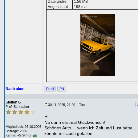
Dateigröße:
1.56 MB
Angeschaut:
198 mal
Nach oben
Profil
PN
Steffen G
30-11-2025, 21:20
Titel:
Profi-Schrauber
Hi!
Na dann erstmal Glückwunsch!
Mitglied seit: 26.10.2006
Schönes Auto.... wenn ich Zeit und Lust hätte....
Beiträge: 2556
könnte mir auch gefallen.
Karma: +579 / -0