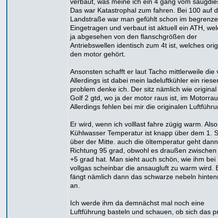
verbaut, was meine ich ein 4 gang vom saugdiese
Das war Katastrophal zum fahren. Bei 100 auf d
Landstraße war man gefühlt schon im begrenze
Eingetragen und verbaut ist aktuell ein ATH, we
ja abgesehen von den flanschgrößen der
Antriebswellen identisch zum 4t ist, welches orig
den motor gehört.
Ansonsten schafft er laut Tacho mittlerweile die
Allerdings ist dabei mein ladeluftkühler ein riese
problem denke ich. Der sitz nämlich wie origina
Golf 2 gtd, wo ja der motor raus ist, im Motorra
Allerdings fehlen bei mir die originalen Luftführ
Er wird, wenn ich volllast fahre zügig warm. Also
Kühlwasser Temperatur ist knapp über dem 1. S
über der Mitte. auch die öltemperatur geht dann
Richtung 95 grad, obwohl es draußen zwischen
+5 grad hat. Man sieht auch schön, wie ihm bei
vollgas scheinbar die ansaugluft zu warm wird. 
fängt nämlich dann das schwarze nebeln hinten
an.
Ich werde ihm da demnächst mal noch eine
Luftführung basteln und schauen, ob sich das 