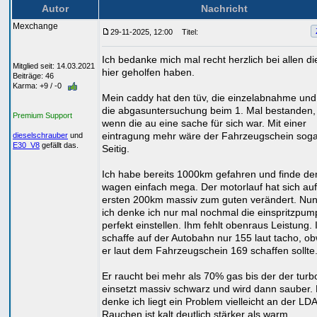
Autor
Nachricht
Mexchange
29-11-2025, 12:00
Titel:
Ich bedanke mich mal recht herzlich bei allen di
Mitglied seit: 14.03.2021
hier geholfen haben.
Beiträge: 46
Karma: +9 / -0
Mein caddy hat den tüv, die einzelabnahme un
die abgasuntersuchung beim 1. Mal bestanden,
Premium Support
wenn die au eine sache für sich war. Mit einer
eintragung mehr wäre der Fahrzeugschein soga
dieselschrauber
und
E30_V8
gefällt das.
Seitig.
Ich habe bereits 1000km gefahren und finde de
wagen einfach mega. Der motorlauf hat sich auf
ersten 200km massiv zum guten verändert. Nu
ich denke ich nur mal nochmal die einspritzpum
perfekt einstellen. Ihm fehlt obenraus Leistung. 
schaffe auf der Autobahn nur 155 laut tacho, o
er laut dem Fahrzeugschein 169 schaffen sollte
Er raucht bei mehr als 70% gas bis der der turb
einsetzt massiv schwarz und wird dann sauber.
denke ich liegt ein Problem vielleicht an der LD
Rauchen ist kalt deutlich stärker als warm.